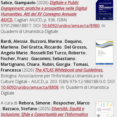
Salice, Giampaolo
(2026)
Digitale e Public
Engagement: pratiche e prospettive nelle Digital
Humanities, Atti del XV Convegno Annuale
AIUCD.
Cagliari: AIUCD, p. 936. ISBN
9791298618817. DOI
10.6092/unibo/amsacta/8980
. In:
Quaderni di Umanistica Digitale
Bardi, Alessia
;
Buzzoni, Marina
;
Daquino,
Marilena
;
Del Gratta, Riccardo
;
Del Grosso,
Angelo Mario
;
Rosselli Del Turco, Roberto
;
Fischer, Franz
;
Giacomini, Sebastiano
;
Martignano, Chiara
;
Rubin, Giorgia
;
Tomasi,
Francesca
(2026)
The ATLAS Whitebook and Guidelines.
Bologna: Associazione per l’Informatica Umanistica e le
Culture Digitali – AIUCD, p. 203. ISBN 979-12-986188-0-0. DOI
10.6092/unibo/amsacta/8808
. In: Quaderni di Umanistica
Digitale
A cura di:
Rebora, Simone
;
Rospocher, Marco
;
Bazzaco, Stefano
(2025)
Diversità, Equità e
Inclusione: Sfide e Opportunità per l’Informatica