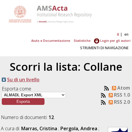
it
en
Aiuto e Documentazione
Statistiche
Login per gli autori
STRUMENTI DI NAVIGAZIONE
Scorri la lista: Collane
Su di un livello
Atom
Esporta come
RSS 1.0
RSS 2.0
Numero di documenti:
12
.
A cura di:
Marras, Cristina
;
Pergola, Andrea
;