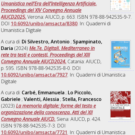
Umanistica nell’Era dell’Intelligenza Artificiale,
Proceedings del XIV Convegno Annuale
AIUCD2025.
Verona: AIUCD, p. 663. ISBN 978-88-942535-9-7.
DOI
10.6092/unibo/amsacta/8380
. In: Quaderni di
Umanistica Digitale
A cura di:
Di Silvestro, Antonio
;
Spampinato,
Daria
(2024)
Me.Te. Digitali. Mediterraneo in
rete tra testi e contesti, Proceedings del XIII
Convegno Annuale AIUCD2024.
Catania: AIUCD,
p. 595. ISBN 978-88-942535-8-0. DOI
10.6092/unibo/amsacta/7927
. In: Quaderni di Umanistica
Digitale
A cura di:
Carbé, Emmanuela
;
Lo Piccolo,
Gabriele
;
Valenti, Alessia
;
Stella, Francesco
(2023)
La memoria digitale: forme del testo e
organizzazione della conoscenza. Atti del XII
Convegno Annuale AIUCD.
Siena: AIUCD, p. 424.
ISBN 978-88-942535-7-3. DOI
10.6092/unibo/amsacta/7721
. In: Quaderni di Umanistica