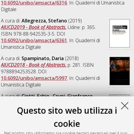
10.6092/unibo/amsacta/6316
. In: Quaderni di Umanistica
Digitale
A cura di:
Allegrezza, Stefano
(2019)
AIUCD2019 - Book of Abstracts.
Udine: p. 365.
ISBN 978-88-942535-3-5. DOI
10.6092/unibo/amsacta/6361
. In: Quaderni di
Umanistica Digitale
A cura di:
Spampinato, Daria
(2018)
AIUCD2018 - Book of Abstracts.
p. 281. ISBN
9788894253528. DOI
10.6092/unibo/amsacta/5997
. In: Quaderni di
Umanistica Digitale
A cura di:
Ciotti, Fabio
;
Crupi, Gianfranco
(2017)
AIUCD2017 - Book of Abstracts.
p. 246.
Questo sito web utilizza i
ISBN 978-88-942535-1-1. DOI
10.6092/unibo/amsacta/5885
. In: Quaderni di
cookie
Umanistica Digitale
Nel nostro sito utilizziamo sia cookie tecnici necessari per il suo
A cura di:
Boschetti, Federico
(2017)