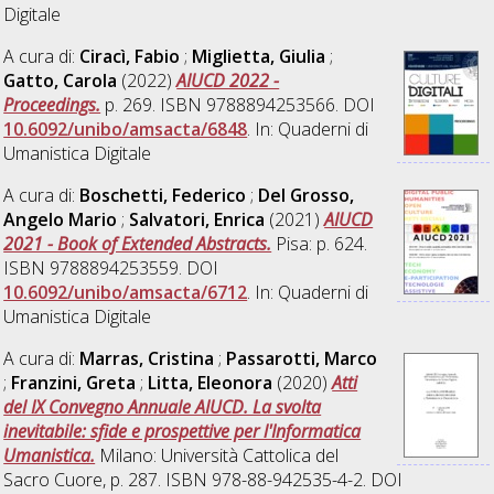
Digitale
A cura di:
Ciracì, Fabio
;
Miglietta, Giulia
;
Gatto, Carola
(2022)
AIUCD 2022 -
Proceedings.
p. 269. ISBN 9788894253566. DOI
10.6092/unibo/amsacta/6848
. In: Quaderni di
Umanistica Digitale
A cura di:
Boschetti, Federico
;
Del Grosso,
Angelo Mario
;
Salvatori, Enrica
(2021)
AIUCD
2021 - Book of Extended Abstracts.
Pisa: p. 624.
ISBN 9788894253559. DOI
10.6092/unibo/amsacta/6712
. In: Quaderni di
Umanistica Digitale
A cura di:
Marras, Cristina
;
Passarotti, Marco
;
Franzini, Greta
;
Litta, Eleonora
(2020)
Atti
del IX Convegno Annuale AIUCD. La svolta
inevitabile: sfide e prospettive per l'Informatica
Umanistica.
Milano: Università Cattolica del
Sacro Cuore, p. 287. ISBN 978-88-942535-4-2. DOI