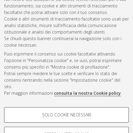
funzionamento, sia cookie e altri strumenti di tracciamento
AIUCD2016 - Book of Abstracts.
Firenze: AIUCD,
facoltativi che potrai attivare solo con il tuo consenso.
p. 242. ISBN ISBN: 978-88-942535-0-4. DOI
Cookie e altri strumenti di tracciamento facoltativi sono usati per
10.6092/unibo/amsacta/5559
. In: Quaderni di
analisi statistiche, misure sull'efficacia della comunicazione
Umanistica Digitale
istituzionale e analisi dei comportamenti degli utenti.
Se chiudi questo banner continuerai la navigazione solo con i
Questa lista e' stata generata il
Fri Aug 7 20:34:05 2026 CEST
.
cookie necessari.
Puoi esprimere il consenso sui cookie facoltativi attivando
AMS Acta
l'opzione in "Personalizza cookie" e, se vuoi, potrai esprimere
ISSN: 2038-7954
Atom
consensi più specifici in "Mostra cookie di profilazione".
re3data.org -
Potrai sempre rivedere le tue scelte e verificare lo stato dei
doi.org/10.17616/R3P19R
consensi rientrando nella sezione "Impostazione cookie" del
Rss
Servizio implementato e
1.0
sito.
gestito da
AlmaDL
Per maggiori informazioni
consulta la nostra Cookie policy
.
Impostazioni Cookie
Rss
Informativa sulla privacy
2.0
COOKIE DI PROFILAZIONE -
Condizioni d'uso del sito
SOLO COOKIE NECESSARI
FACOLTATIVI
Mission e policies del
repository
Si tratta di cookie utilizzati per analizzare le caratteristiche della