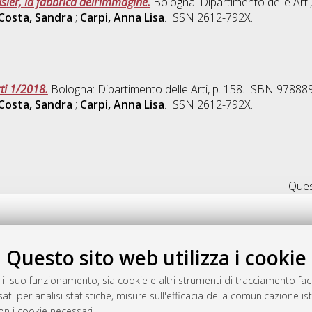
sier, la fabbrica dell'immagine.
Bologna: Dipartimento delle Art
Costa, Sandra
;
Carpi, Anna Lisa
. ISSN 2612-792X.
rti 1/2018.
Bologna: Dipartimento delle Arti, p. 158. ISBN 9788
Costa, Sandra
;
Carpi, Anna Lisa
. ISSN 2612-792X.
Quest
Questo sito web utilizza i cookie
.17616/R3P19R
gestito da
AlmaDL
 il suo funzionamento, sia cookie e altri strumenti di tracciamento faco
ati per analisi statistiche, misure sull'efficacia della comunicazione is
on i cookie necessari.