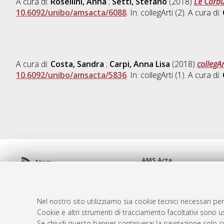
A cura di:
Rosellini, Anna
;
Setti, Stefano
(2018)
Le Corbu
10.6092/unibo/amsacta/6088
. In: collegArti (2). A cura di:
A cura di:
Costa, Sandra
;
Carpi, Anna Lisa
(2018)
collegA
10.6092/unibo/amsacta/5836
. In: collegArti (1). A cura di:
AMS Acta
Atom
ISSN: 2038-7954
Rss 1.0
re3data.org -
doi.org/10
Rss 2.0
Servizio implementato e 
Nel nostro sito utilizziamo sia cookie tecnici necessari per
Impostazioni Cookie
Cookie e altri strumenti di tracciamento facoltativi sono us
Informativa sulla privacy
Se chiudi questo banner continuerai la navigazione solo c