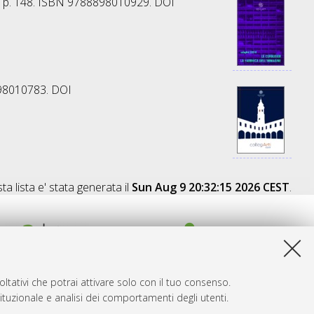
i, p. 148. ISBN 9788898010929. DOI
898010783. DOI
a lista e' stata generata il
Sun Aug 9 20:32:15 2026 CEST
.
ltativi che potrai attivare solo con il tuo consenso.
tituzionale e analisi dei comportamenti degli utenti.