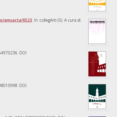
bo/amsacta/6523
. In: collegArti (5). A cura di:
854970236. DOI
898010998. DOI