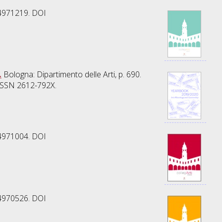
54971219. DOI
.
Bologna: Dipartimento delle Arti, p. 690.
 ISSN 2612-792X.
54971004. DOI
54970526. DOI