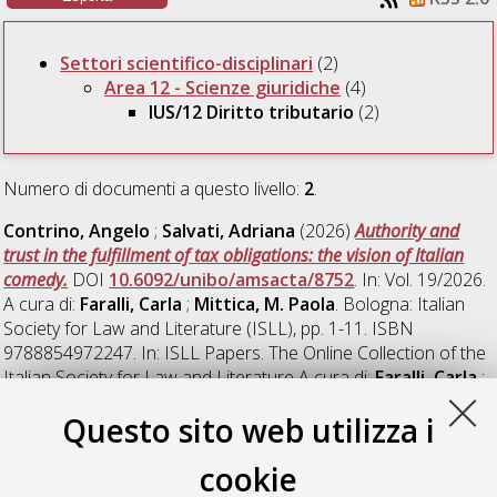
Settori scientifico-disciplinari
(2)
Area 12 - Scienze giuridiche
(4)
IUS/12 Diritto tributario
(2)
Numero di documenti a questo livello:
2
.
Contrino, Angelo
;
Salvati, Adriana
(2026)
Authority and
trust in the fulfillment of tax obligations: the vision of Italian
comedy.
DOI
10.6092/unibo/amsacta/8752
. In: Vol. 19/2026.
A cura di:
Faralli, Carla
;
Mittica, M. Paola
. Bologna: Italian
Society for Law and Literature (ISLL), pp. 1-11. ISBN
9788854972247. In: ISLL Papers. The Online Collection of the
Italian Society for Law and Literature A cura di:
Faralli, Carla
;
Mittica, M. Paola
. ISSN 2035-553X.
Questo sito web utilizza i
Salvati, Adriana
(2018)
La Vocazione di San Matteo: il peccato
e le imposte.
DOI
10.6092/unibo/amsacta/6017
. In: Vol.
cookie
11/2018. A cura di:
Faralli, Carla
;
Mittica, M. Paola
. Bologna: