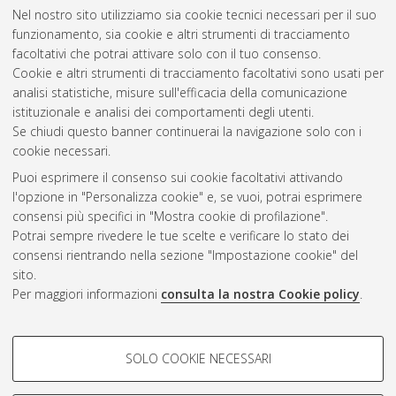
Italian Society for Law and Literature (ISLL), . ISBN
Nel nostro sito utilizziamo sia cookie tecnici necessari per il suo
9788898010745. In: ISLL Papers. The Online Collection of the
funzionamento, sia cookie e altri strumenti di tracciamento
Italian Society for Law and Literature, (11). A cura di:
Faralli,
facoltativi che potrai attivare solo con il tuo consenso.
Carla
;
Mittica, M. Paola
. ISSN 2035-553X.
Cookie e altri strumenti di tracciamento facoltativi sono usati per
analisi statistiche, misure sull'efficacia della comunicazione
istituzionale e analisi dei comportamenti degli utenti.
Questa lista e' stata generata il
Sat Aug 8 20:31:29 2026
Se chiudi questo banner continuerai la navigazione solo con i
CEST
.
cookie necessari.
Puoi esprimere il consenso sui cookie facoltativi attivando
AMS Acta
l'opzione in "Personalizza cookie" e, se vuoi, potrai esprimere
ISSN: 2038-7954
Atom
consensi più specifici in "Mostra cookie di profilazione".
re3data.org -
Potrai sempre rivedere le tue scelte e verificare lo stato dei
doi.org/10.17616/R3P19R
consensi rientrando nella sezione "Impostazione cookie" del
Rss
Servizio implementato e
1.0
sito.
gestito da
AlmaDL
Per maggiori informazioni
consulta la nostra Cookie policy
.
Impostazioni Cookie
Rss
Informativa sulla privacy
2.0
COOKIE DI PROFILAZIONE -
Condizioni d'uso del sito
SOLO COOKIE NECESSARI
FACOLTATIVI
Mission e policies del
repository