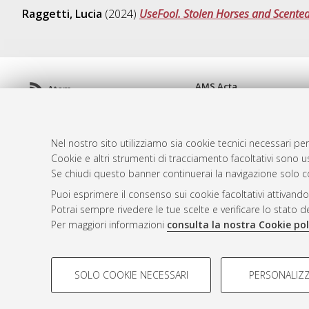
Raggetti, Lucia
(2024)
UseFool. Stolen Horses and Scente
AMS Acta
Atom
ISSN: 2038-7954
Rss 1.0
re3data.org -
doi.org/10
Rss 2.0
Servizio implementato e 
Nel nostro sito utilizziamo sia cookie tecnici necessari per
Impostazioni Cookie
Cookie e altri strumenti di tracciamento facoltativi sono us
Informativa sulla privacy
Se chiudi questo banner continuerai la navigazione solo c
Condizioni d'uso del sito
Puoi esprimere il consenso sui cookie facoltativi attivando
Mission e policies del rep
Potrai sempre rivedere le tue scelte e verificare lo stato 
Per maggiori informazioni
consulta la nostra Cookie pol
COOKIE DI PROFILAZIONE - FACOLTATIVI
SOLO COOKIE NECESSARI
PERSONALIZZ
Si tratta di cookie utilizzati per analizzare le caratteristiche de
© ALMA MATER STUDIORUM - Università d
profili in base al loro comportamento sul sito, per analisi di mark