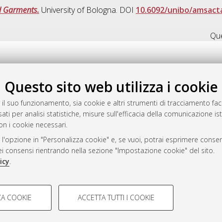
d Garments.
University of Bologna. DOI
10.6092/unibo/amsact
Que
Questo sito web utilizza i cookie
.17616/R3P19R
gestito da
AlmaDL
 il suo funzionamento, sia cookie e altri strumenti di tracciamento faco
ati per analisi statistiche, misure sull'efficacia della comunicazione is
on i cookie necessari.
 l'opzione in "Personalizza cookie" e, se vuoi, potrai esprimere consens
ository
dei consensi rientrando nella sezione "Impostazione cookie" del sito.
icy
.
COOKIE TECNICI - NECES
A COOKIE
ACCETTA TUTTI I COOKIE
lla navigazione degli utenti, creare
Si tratta di cookie tecnici utilizzati
 Bologna, 2007-2026.
eting.
salvare le preferenze di navigazion