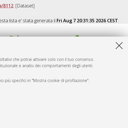
a/8112
. [Dataset]
sta lista e' stata generata il
Fri Aug 7 20:31:35 2026 CEST
.
ltativi che potrai attivare solo con il tuo consenso.
tituzionale e analisi dei comportamenti degli utenti.
i più specifici in "Mostra cookie di profilazione".
SARI
, a titolo esemplificativo, per il corretto funzionamento del sito,
e, per il bilanciamento del carico, ottimizzare le prestazioni