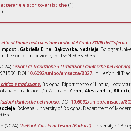
-letterarie e storico-artistiche
(1)
6)
o di Dante nella versione araba del Canto XXVIII dell’Inferno.
:
Imposti, Gabriella Elina
;
Bąkowska, Nadzieja
. Bologna: Uni
n: Lezioni di Traduzione, (3). ISSN 3035-5036.
2024)
Lezioni di Traduzione 3 (Traduzioni dantesche nel mondo)
54971530. DOI
10.6092/unibo/amsacta/8027
. In: Lezioni di Tr
 critico e traduzione.
Bologna: Dipartimento di Lingue, Letteratu
 Collana di Traduzioni (1). A cura di:
Zironi, Alessandro
;
Alberti
duzioni dantesche nel mondo.
DOI
10.6092/unibo/amsacta/80
adzieja
. Bologna: University of Bologna, Department of Modern
5036.
le
(2024)
UseFool. Caccia al Tesoro (Podcast).
University of Bol