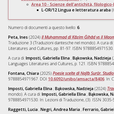
Area 10 - Scienze dell'antichità, filologico
L-OR/12 Lingua e letteratura araba
(
Numero di documenti a questo livello:
6
.
Peta, Ines
(2024)
Il Muḥammad di Kāẓim Ǧihād vs il Maomett
Traduzione 3 (Traduzioni dantesche nel mondo). A cura di
Literatures and Cultures, pp. 81-97. ISBN 9788854971530. I
A cura di:
Imposti, Gabriella Elina
;
Bąkowska, Nadzieja
(
Languages Literatures and Cultures, p. 121. ISBN 97888
Fontana, Chiara
(2025)
Poesie scelte di Najīb Surūr. Studio
9788854971967. DOI
10.6092/unibo/amsacta/8406
. In:
Imposti, Gabriella Elina
;
Bąkowska, Nadzieja
(2024)
Tra
mondo). A cura di:
Imposti, Gabriella Elina
;
Bąkowska, N
9788854971530. In: Lezioni di Traduzione, (3). ISSN 3035-
Raggetti, Lucia
;
Negri, Andrea Maria
;
Ferrario, Gabrie