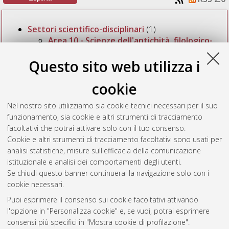
Settori scientifico-disciplinari
(1)
Area 10 - Scienze dell'antichità, filologico-
letterarie e storico-artistiche
(6)
Questo sito web utilizza i
L-OR/13 Armenistica, caucasologia,
mongolistica e turcologia
(1)
cookie
Nel nostro sito utilizziamo sia cookie tecnici necessari per il suo
Numero di documenti a questo livello:
1
.
funzionamento, sia cookie e altri strumenti di tracciamento
Fabbri, Giampietro
(2015)
I Sageti: allevatori di vacche
facoltativi che potrai attivare solo con il tuo consenso.
onomasti dell'Eurasia.
[Preprint]
Cookie e altri strumenti di tracciamento facoltativi sono usati per
analisi statistiche, misure sull'efficacia della comunicazione
istituzionale e analisi dei comportamenti degli utenti.
Questa lista e' stata generata il
Mon Aug 10 20:30:42 2026
Se chiudi questo banner continuerai la navigazione solo con i
CEST
.
cookie necessari.
Puoi esprimere il consenso sui cookie facoltativi attivando
AMS Acta
l'opzione in "Personalizza cookie" e, se vuoi, potrai esprimere
ISSN: 2038-7954
Atom
consensi più specifici in "Mostra cookie di profilazione".