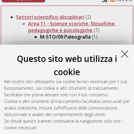
Settori scientifico-disciplinari
(2)
Area 11 - Scienze storiche, filosofiche,
pedagogiche e psicologiche
(7)
M-STO/09 Paleografia
(1)
Questo sito web utilizza i
Numero di documenti a questo livello:
1
.
Laurencich Minelli, Laura
;
Domenici, Davide
;
Poppi,
cookie
Cesare
;
Numhauser, Paulina
;
Zuidema, Tom R.
;
Bongiorno, Vito
(2007)
Per Bocca d'altri. Indios, gesuiti e
Nel nostro sito utilizziamo sia cookie tecnici necessari per il suo
spagnoli in due documenti segreti sul Perů del XVII secolo.
A
funzionamento, sia cookie e altri strumenti di tracciamento
cura di:
Laurencich Minelli, Laura
;
Domenici, Davide
.
facoltativi che potrai attivare solo con il tuo consenso.
Bologna, Italia: CLUEB, DOI
10.6092/unibo/amsacta/2350
.
Cookie e altri strumenti di tracciamento facoltativi sono usati per
analisi statistiche, misure sull'efficacia della comunicazione
istituzionale e analisi dei comportamenti degli utenti.
Questa lista e' stata generata il
Sat Aug 8 20:31:47 2026
Se chiudi questo banner continuerai la navigazione solo con i
CEST
.
cookie necessari.