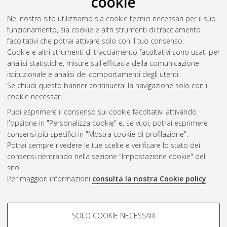
cookie
Enriques, Luca
(2002)
Riforma del Diritto Societario -
Nel nostro sito utilizziamo sia cookie tecnici necessari per il suo
Audizione presso la Camera dei Deputati, Commissioni Giustiza
funzionamento, sia cookie e altri strumenti di tracciamento
e Finanze.
In: Audizione presso la Camera dei Deputati,
facoltativi che potrai attivare solo con il tuo consenso.
Commissioni Giustizia e Finanze, 27 Novembre 2002, Roma.
Cookie e altri strumenti di tracciamento facoltativi sono usati per
analisi statistiche, misure sull'efficacia della comunicazione
istituzionale e analisi dei comportamenti degli utenti.
Questa lista e' stata generata il
Thu Aug 6 20:34:03 2026
Se chiudi questo banner continuerai la navigazione solo con i
CEST
.
cookie necessari.
Puoi esprimere il consenso sui cookie facoltativi attivando
AMS Acta
l'opzione in "Personalizza cookie" e, se vuoi, potrai esprimere
ISSN: 2038-7954
Atom
consensi più specifici in "Mostra cookie di profilazione".
re3data.org -
Potrai sempre rivedere le tue scelte e verificare lo stato dei
doi.org/10.17616/R3P19R
consensi rientrando nella sezione "Impostazione cookie" del
Rss
Servizio implementato e
1.0
sito.
gestito da
AlmaDL
Per maggiori informazioni
consulta la nostra Cookie policy
.
Impostazioni Cookie
Rss
Informativa sulla privacy
2.0
COOKIE DI PROFILAZIONE -
Condizioni d'uso del sito
SOLO COOKIE NECESSARI
FACOLTATIVI
Mission e policies del