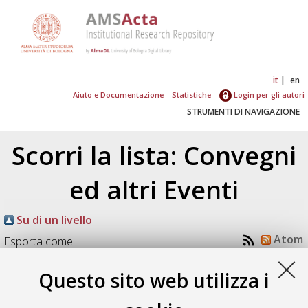
it
en
Aiuto e Documentazione
Statistiche
Login per gli autori
STRUMENTI DI NAVIGAZIONE
Scorri la lista: Convegni
ed altri Eventi
Su di un livello
Atom
Esporta come
RSS 1.0
RSS 2.0
Questo sito web utilizza i
Numero di documenti:
1
.