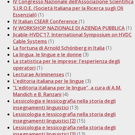
IV Congresso Nazionale dell’Associazione Scientifica
S.I.R.O.E. (Società Italiana per la Ricerca sugli Oli
Essenziali)
(1)
IV Italian CSEAR Conference
(1)
IV WORKSHOP NAZIONALE DI AZIENDA PUBBLICA
(1)
Jicable-HVDC'17. International Symposium on HVDC
Cable Systems
(1)
La fortuna di Arnold Schönberg in Italia
(1)
La lingua, le lingue e le donne
(3)
La statistica per le imprese: l'esperienza degli
operatori
(1)
Lecturae Ariminenses
(1)
L'editoria italiana per le lingue
(3)
"L'editoria italiana per le lingue", a cura di A.M.
Mandich e B. Ranzani
(4)
Lessicologia e lessicografia nella storia degli
insegnamenti linguistici
(13)
Lessicologia e lessicografia nella storia degli
insegnamenti linguistici [2]
(15)
Lessicologia e lessicografia nella storia degli
insegnamenti linguistici [3]
(13)