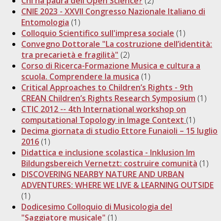
Chi ha paura dell'Open Science?
(2)
CNIE 2023 - XXVII Congresso Nazionale Italiano di
Entomologia
(1)
Colloquio Scientifico sull'impresa sociale
(1)
Convegno Dottorale "La costruzione dell’identità:
tra precarietà e fragilità"
(2)
Corso di Ricerca-Formazione Musica e cultura a
scuola. Comprendere la musica
(1)
Critical Approaches to Children’s Rights - 9th
CREAN Children’s Rights Research Symposium
(1)
CTIC 2012 -- 4th International workshop on
computational Topology in Image Context
(1)
Decima giornata di studio Ettore Funaioli – 15 luglio
2016
(1)
Didattica e inclusione scolastica - Inklusion Im
Bildungsbereich Vernetzt: costruire comunità
(1)
DISCOVERING NEARBY NATURE AND URBAN
ADVENTURES: WHERE WE LIVE & LEARNING OUTSIDE
(1)
Dodicesimo Colloquio di Musicologia del
"Saggiatore musicale"
(1)