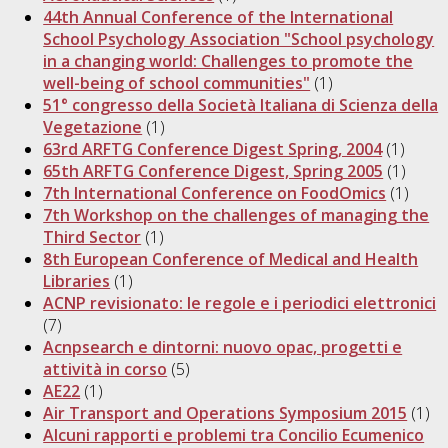
44th Annual Conference of the International
School Psychology Association "School psychology
in a changing world: Challenges to promote the
well-being of school communities"
(1)
51° congresso della Società Italiana di Scienza della
Vegetazione
(1)
63rd ARFTG Conference Digest Spring, 2004
(1)
65th ARFTG Conference Digest, Spring 2005
(1)
7th International Conference on FoodOmics
(1)
7th Workshop on the challenges of managing the
Third Sector
(1)
8th European Conference of Medical and Health
Libraries
(1)
ACNP revisionato: le regole e i periodici elettronici
(7)
Acnpsearch e dintorni: nuovo opac, progetti e
attività in corso
(5)
AE22
(1)
Air Transport and Operations Symposium 2015
(1)
Alcuni rapporti e problemi tra Concilio Ecumenico