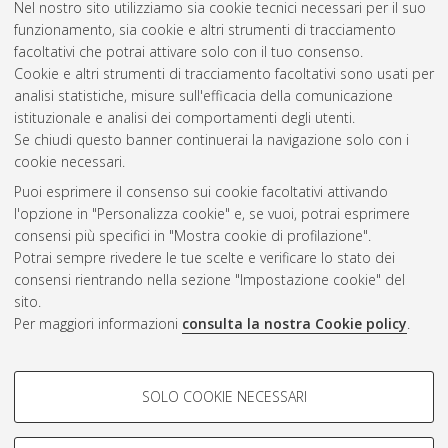
XV Convegno Nazionale della Sezione di Psicologia
Nel nostro sito utilizziamo sia cookie tecnici necessari per il suo
Sociale dell’AIP
(1)
funzionamento, sia cookie e altri strumenti di tracciamento
XVII Congresso Internazionale di Archeologia
facoltativi che potrai attivare solo con il tuo consenso.
Classica
(1)
Cookie e altri strumenti di tracciamento facoltativi sono usati per
XXIIIrd International CIPA Symposium
(1)
analisi statistiche, misure sull'efficacia della comunicazione
XXXIII Convegno Aidea Pubblico e non profit per un
istituzionale e analisi dei comportamenti degli utenti.
mercato responsabile e solidale
(2)
Se chiudi questo banner continuerai la navigazione solo con i
cookie necessari.
Puoi esprimere il consenso sui cookie facoltativi attivando
AMS Acta
l'opzione in "Personalizza cookie" e, se vuoi, potrai esprimere
ISSN: 2038-7954
Atom
consensi più specifici in "Mostra cookie di profilazione".
re3data.org -
Potrai sempre rivedere le tue scelte e verificare lo stato dei
doi.org/10.17616/R3P19R
consensi rientrando nella sezione "Impostazione cookie" del
Rss
Servizio implementato e
1.0
sito.
gestito da
AlmaDL
Per maggiori informazioni
consulta la nostra Cookie policy
.
Impostazioni Cookie
Rss
Informativa sulla privacy
2.0
COOKIE DI PROFILAZIONE -
Condizioni d'uso del sito
SOLO COOKIE NECESSARI
FACOLTATIVI
Mission e policies del
repository
Si tratta di cookie utilizzati per analizzare le caratteristiche della