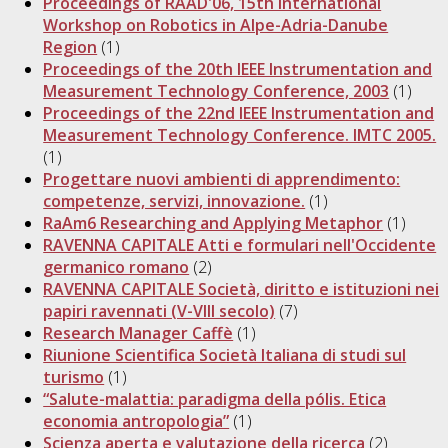
Proceedings of RAAD'06, 15th International
Workshop on Robotics in Alpe-Adria-Danube
Region
(1)
Proceedings of the 20th IEEE Instrumentation and
Measurement Technology Conference, 2003
(1)
Proceedings of the 22nd IEEE Instrumentation and
Measurement Technology Conference. IMTC 2005.
(1)
Progettare nuovi ambienti di apprendimento:
competenze, servizi, innovazione.
(1)
RaAm6 Researching and Applying Metaphor
(1)
RAVENNA CAPITALE Atti e formulari nell'Occidente
germanico romano
(2)
RAVENNA CAPITALE Società, diritto e istituzioni nei
papiri ravennati (V-VIII secolo)
(7)
Research Manager Caffè
(1)
Riunione Scientifica Società Italiana di studi sul
turismo
(1)
“Salute-malattia: paradigma della pólis. Etica
economia antropologia”
(1)
Scienza aperta e valutazione della ricerca
(2)