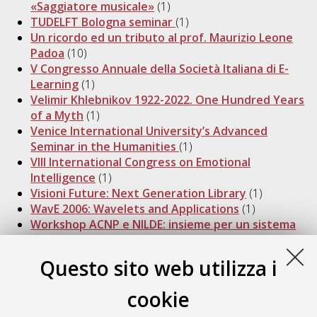
«Saggiatore musicale»
(1)
TUDELFT Bologna seminar
(1)
Un ricordo ed un tributo al prof. Maurizio Leone
Padoa
(10)
V Congresso Annuale della Società Italiana di E-
Learning
(1)
Velimir Khlebnikov 1922-2022. One Hundred Years
of a Myth
(1)
Venice International University’s Advanced
Seminar in the Humanities
(1)
VIII International Congress on Emotional
Intelligence
(1)
Visioni Future: Next Generation Library
(1)
WavE 2006: Wavelets and Applications
(1)
Workshop ACNP e NILDE: insieme per un sistema
integrato dei periodici
(9)
XLI Convegno Nazionale dell'Accademia Italiana di
Questo sito web utilizza i
Economia Aziendale (AIDEA)
(1)
XLIII Riunione Scientifica della Società Italiana di
cookie
Statistica
(1)