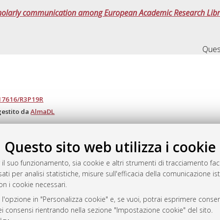
 scholarly communication among European Academic Research Libr
Quest
.17616/R3P19R
gestito da
AlmaDL
Questo sito web utilizza i cookie
ository
 il suo funzionamento, sia cookie e altri strumenti di tracciamento faco
ati per analisi statistiche, misure sull'efficacia della comunicazione is
on i cookie necessari.
 l'opzione in "Personalizza cookie" e, se vuoi, potrai esprimere consens
dei consensi rientrando nella sezione "Impostazione cookie" del sito.
 Bologna, 2007-2026.