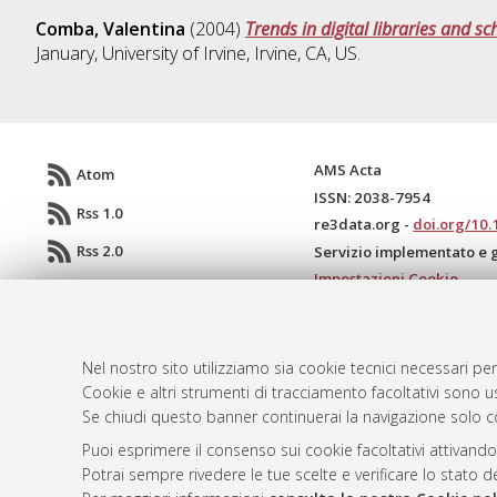
Comba, Valentina
(2004)
Trends in digital libraries and
January, University of Irvine, Irvine, CA, US.
AMS Acta
Atom
ISSN: 2038-7954
Rss 1.0
re3data.org -
doi.org/10
Rss 2.0
Servizio implementato e 
Impostazioni Cookie
Informativa sulla privacy
Condizioni d'uso del sito
Mission e policies del rep
Nel nostro sito utilizziamo sia cookie tecnici necessari per
Cookie e altri strumenti di tracciamento facoltativi sono us
Se chiudi questo banner continuerai la navigazione solo c
Puoi esprimere il consenso sui cookie facoltativi attivando
Potrai sempre rivedere le tue scelte e verificare lo stato 
© ALMA MATER STUDIORUM - Università d