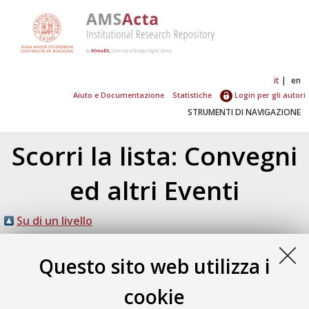
it
en
Aiuto e Documentazione
Statistiche
Login per gli autori
STRUMENTI DI NAVIGAZIONE
Scorri la lista: Convegni
ed altri Eventi
Su di un livello
Atom
Esporta come
RSS 1.0
Questo sito web utilizza i
RSS 2.0
cookie
Numero di documenti:
1
.