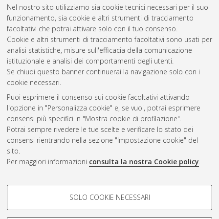
Nel nostro sito utilizziamo sia cookie tecnici necessari per il suo
Galli, Claudio
(2004)
Minimo intervento e facilitazione della
funzionamento, sia cookie e altri strumenti di tracciamento
lettura.
In: Il minimo intervento nel restauro, 18-19 giugno
facoltativi che potrai attivare solo con il tuo consenso.
2004, Siena.
Cookie e altri strumenti di tracciamento facoltativi sono usati per
analisi statistiche, misure sull'efficacia della comunicazione
istituzionale e analisi dei comportamenti degli utenti.
Questa lista e' stata generata il
Thu Aug 6 18:21:48 2026
Se chiudi questo banner continuerai la navigazione solo con i
CEST
.
cookie necessari.
Puoi esprimere il consenso sui cookie facoltativi attivando
AMS Acta
l'opzione in "Personalizza cookie" e, se vuoi, potrai esprimere
ISSN: 2038-7954
Atom
consensi più specifici in "Mostra cookie di profilazione".
re3data.org -
Potrai sempre rivedere le tue scelte e verificare lo stato dei
doi.org/10.17616/R3P19R
consensi rientrando nella sezione "Impostazione cookie" del
Rss
Servizio implementato e
1.0
sito.
gestito da
AlmaDL
Per maggiori informazioni
consulta la nostra Cookie policy
.
Impostazioni Cookie
Rss
Informativa sulla privacy
2.0
COOKIE DI PROFILAZIONE -
Condizioni d'uso del sito
SOLO COOKIE NECESSARI
FACOLTATIVI
Mission e policies del
repository