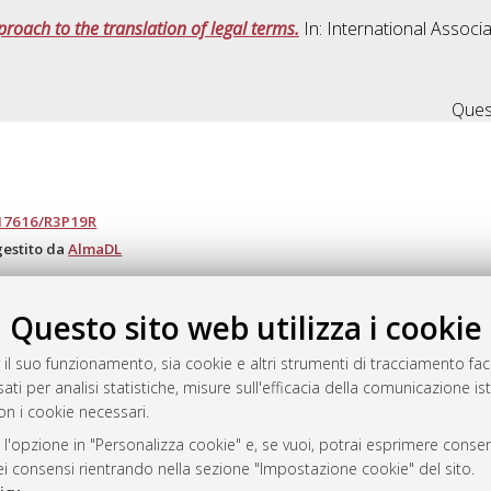
oach to the translation of legal terms.
In: International Associ
Quest
.17616/R3P19R
gestito da
AlmaDL
Questo sito web utilizza i cookie
ository
 il suo funzionamento, sia cookie e altri strumenti di tracciamento faco
ati per analisi statistiche, misure sull'efficacia della comunicazione is
on i cookie necessari.
 l'opzione in "Personalizza cookie" e, se vuoi, potrai esprimere consens
dei consensi rientrando nella sezione "Impostazione cookie" del sito.
 Bologna, 2007-2026.