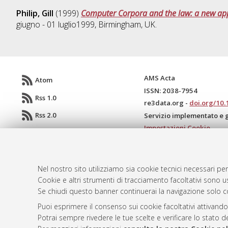
Philip, Gill
(1999)
Computer Corpora and the law: a new appr
giugno - 01 luglio1999, Birmingham, UK.
AMS Acta
Atom
ISSN: 2038-7954
Rss 1.0
re3data.org -
doi.org/10
Rss 2.0
Servizio implementato e 
Impostazioni Cookie
Informativa sulla privacy
Condizioni d'uso del sito
Mission e policies del rep
Nel nostro sito utilizziamo sia cookie tecnici necessari per
Cookie e altri strumenti di tracciamento facoltativi sono us
Se chiudi questo banner continuerai la navigazione solo c
Puoi esprimere il consenso sui cookie facoltativi attivando
Potrai sempre rivedere le tue scelte e verificare lo stato 
© ALMA MATER STUDIORUM - Università d