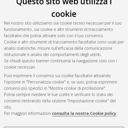
Questo sito web utilizza i
Philip, Gill
(2004)
Habeas Corpus: direct access, salience, and
cookie
delexicalisation in corpus-based metaphor studies.
A cura di:
Barnden, John
;
Barcelona, Antonio
. In: Mind, Language and
Nel nostro sito utilizziamo sia cookie tecnici necessari per il suo
Metaphor: the Processing of Metaphor and Metonymy –
funzionamento, sia cookie e altri strumenti di tracciamento
From Computers to Neuropsychology., 24-29 aprile 2004,
facoltativi che potrai attivare solo con il tuo consenso.
Granada, Spagna.
Cookie e altri strumenti di tracciamento facoltativi sono usati per
analisi statistiche, misure sull'efficacia della comunicazione
istituzionale e analisi dei comportamenti degli utenti.
Questa lista e' stata generata il
Thu Aug 6 20:34:13 2026
Se chiudi questo banner continuerai la navigazione solo con i
CEST
.
cookie necessari.
Puoi esprimere il consenso sui cookie facoltativi attivando
AMS Acta
l'opzione in "Personalizza cookie" e, se vuoi, potrai esprimere
ISSN: 2038-7954
Atom
consensi più specifici in "Mostra cookie di profilazione".
re3data.org -
Potrai sempre rivedere le tue scelte e verificare lo stato dei
doi.org/10.17616/R3P19R
consensi rientrando nella sezione "Impostazione cookie" del
Rss
Servizio implementato e
1.0
sito.
gestito da
AlmaDL
Per maggiori informazioni
consulta la nostra Cookie policy
.
Impostazioni Cookie
Rss
Informativa sulla privacy
2.0