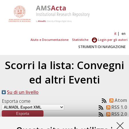
it
en
Aiuto e Documentazione
Statistiche
Login per gli autori
STRUMENTI DI NAVIGAZIONE
Scorri la lista: Convegni
ed altri Eventi
Su di un livello
Atom
Esporta come
RSS 1.0
RSS 2.0
Numero di documenti:
1
.