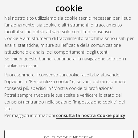
cookie
Travaglini, Claudio
(2012)
La cooperazione e lo sviluppo dei
sistemi turistici locali: percorsi e ritorni in quarant'anni di
Nel nostro sito utilizziamo sia cookie tecnici necessari per il suo
sviluppo del sistema turistico riminese.
In: Riunione Scientifica
funzionamento, sia cookie e altri strumenti di tracciamento
Società Italiana di studi sul turismo, 26-27 ottobre 2012,
facoltativi che potrai attivare solo con il tuo consenso.
Palermo.
Cookie e altri strumenti di tracciamento facoltativi sono usati per
analisi statistiche, misure sull'efficacia della comunicazione
istituzionale e analisi dei comportamenti degli utenti.
Questa lista e' stata generata il
Sat Aug 8 20:33:13 2026
Se chiudi questo banner continuerai la navigazione solo con i
CEST
.
cookie necessari.
Puoi esprimere il consenso sui cookie facoltativi attivando
AMS Acta
l'opzione in "Personalizza cookie" e, se vuoi, potrai esprimere
ISSN: 2038-7954
Atom
consensi più specifici in "Mostra cookie di profilazione".
re3data.org -
Potrai sempre rivedere le tue scelte e verificare lo stato dei
doi.org/10.17616/R3P19R
consensi rientrando nella sezione "Impostazione cookie" del
Rss
Servizio implementato e
1.0
sito.
gestito da
AlmaDL
Per maggiori informazioni
consulta la nostra Cookie policy
.
Impostazioni Cookie
Rss
Informativa sulla privacy
2.0
COOKIE DI PROFILAZIONE -
Condizioni d'uso del sito
SOLO COOKIE NECESSARI