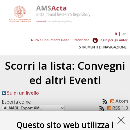
it
en
Aiuto e Documentazione
Statistiche
Login per gli autori
STRUMENTI DI NAVIGAZIONE
Scorri la lista: Convegni
ed altri Eventi
Su di un livello
Atom
Esporta come
RSS 1.0
RSS 2.0
Questo sito web utilizza i
Numero di documenti:
1
.