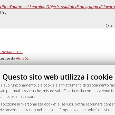
diritto d'autore e i Learning Objects:risultati di un gruppo di lavor
taly.
Quest
.17616/R3P19R
gestito da
AlmaDL
Questo sito web utilizza i cookie
ository
 il suo funzionamento, sia cookie e altri strumenti di tracciamento faco
ati per analisi statistiche, misure sull'efficacia della comunicazione is
on i cookie necessari.
 l'opzione in "Personalizza cookie" e, se vuoi, potrai esprimere consens
dei consensi rientrando nella sezione "Impostazione cookie" del sito.
 Bologna, 2007-2026.