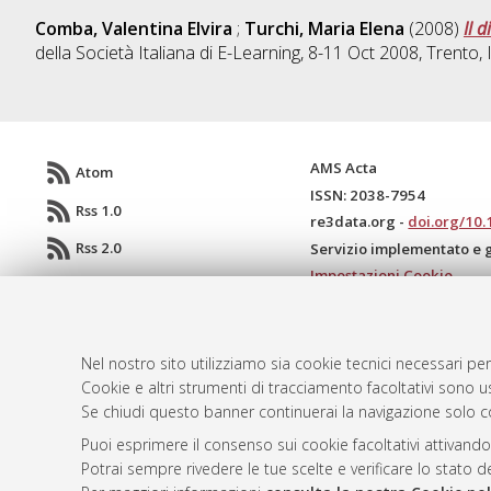
Comba, Valentina Elvira
;
Turchi, Maria Elena
(2008)
Il 
della Società Italiana di E-Learning, 8-11 Oct 2008, Trento, I
AMS Acta
Atom
ISSN: 2038-7954
Rss 1.0
re3data.org -
doi.org/10
Rss 2.0
Servizio implementato e 
Impostazioni Cookie
Informativa sulla privacy
Condizioni d'uso del sito
Mission e policies del rep
Nel nostro sito utilizziamo sia cookie tecnici necessari per
Cookie e altri strumenti di tracciamento facoltativi sono us
Se chiudi questo banner continuerai la navigazione solo c
Puoi esprimere il consenso sui cookie facoltativi attivando
Potrai sempre rivedere le tue scelte e verificare lo stato 
© ALMA MATER STUDIORUM - Università d