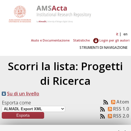
it
en
Aiuto e Documentazione
Statistiche
Login per gli autori
STRUMENTI DI NAVIGAZIONE
Scorri la lista: Progetti
di Ricerca
Su di un livello
Atom
Esporta come
RSS 1.0
RSS 2.0
Numero di documenti:
1
.