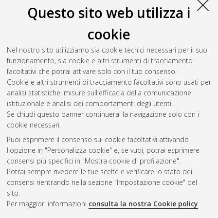
Questo sito web utilizza i
Belvederi Murri, Martino
;
Fanelli, Flaminia
;
Pagotto,
Uberto
;
Bonora, Elena
;
Triolo, Federico
;
Chiri, Luigi
;
cookie
Allegri, Fabio
;
Mezzullo, Marco
;
Menchetti, Marco
;
Mondelli, Valeria
;
Pariante, Carmine
;
Berardi, Domenico
;
Nel nostro sito utilizziamo sia cookie tecnici necessari per il suo
Tarricone, Ilaria
(2016)
Neuroactive Steroids in First-Episode
funzionamento, sia cookie e altri strumenti di tracciamento
Psychosis: A Role for Progesterone?
Schizophrenia Research
facoltativi che potrai attivare solo con il tuo consenso.
and Treatment, 2016 . ISSN 2090-2093
Cookie e altri strumenti di tracciamento facoltativi sono usati per
analisi statistiche, misure sull'efficacia della comunicazione
istituzionale e analisi dei comportamenti degli utenti.
Questa lista e' stata generata il
Sun Aug 9 20:33:11 2026
Se chiudi questo banner continuerai la navigazione solo con i
CEST
.
cookie necessari.
Puoi esprimere il consenso sui cookie facoltativi attivando
AMS Acta
l'opzione in "Personalizza cookie" e, se vuoi, potrai esprimere
ISSN: 2038-7954
Atom
consensi più specifici in "Mostra cookie di profilazione".
re3data.org -
Potrai sempre rivedere le tue scelte e verificare lo stato dei
doi.org/10.17616/R3P19R
consensi rientrando nella sezione "Impostazione cookie" del
Rss
Servizio implementato e
1.0
sito.
gestito da
AlmaDL
Per maggiori informazioni
consulta la nostra Cookie policy
.
Impostazioni Cookie
Rss