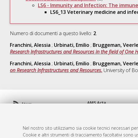
LS6 - Immunity and Infection: The immune
LS6_13 Veterinary medicine and infec
Numero di documenti a questo livello:
2
.
Franchini, Alessia
;
Urbinati, Emilio
;
Bruggeman, Veerl
Research Infrastructures and Resources in the field of One H
Franchini, Alessia
;
Urbinati, Emilio
;
Bruggeman, Veerl
on Research Infrastructures and Resources.
University of B
AMS Acta
Atom
ISSN: 2038-7954
Rss 1.0
re3data.org -
doi.org/10
Rss 2.0
Servizio implementato e 
Nel nostro sito utilizziamo sia cookie tecnici necessari per
Impostazioni Cookie
Cookie e altri strumenti di tracciamento facoltativi sono us