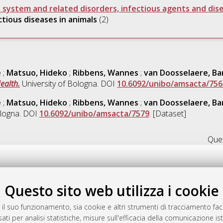
 system and related disorders, infectious agents and dis
tious diseases in animals
(2)
e
;
Matsuo, Hideko
;
Ribbens, Wannes
;
van Doosselaere, Ba
ealth.
University of Bologna. DOI
10.6092/unibo/amsacta/756
e
;
Matsuo, Hideko
;
Ribbens, Wannes
;
van Doosselaere, Ba
ologna. DOI
10.6092/unibo/amsacta/7579
. [Dataset]
Ques
Questo sito web utilizza i cookie
.17616/R3P19R
gestito da
AlmaDL
 il suo funzionamento, sia cookie e altri strumenti di tracciamento faco
ati per analisi statistiche, misure sull'efficacia della comunicazione is