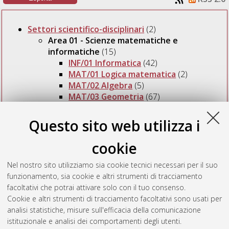
Settori scientifico-disciplinari
(2)
Area 01 - Scienze matematiche e
informatiche
(15)
INF/01 Informatica
(42)
MAT/01 Logica matematica
(2)
MAT/02 Algebra
(5)
MAT/03 Geometria
(67)
MAT/05 Analisi matematica
(47)
MAT/06 Probabilità e statistica
Questo sito web utilizza i
matematica
(21)
MAT/07 Fisica matematica
(5)
cookie
MAT/08 Analisi numerica
(15)
MAT/09 Ricerca operativa
(15)
Nel nostro sito utilizziamo sia cookie tecnici necessari per il suo
funzionamento, sia cookie e altri strumenti di tracciamento
facoltativi che potrai attivare solo con il tuo consenso.
Numero di documenti a questo livello:
0
.
Cookie e altri strumenti di tracciamento facoltativi sono usati per
analisi statistiche, misure sull'efficacia della comunicazione
istituzionale e analisi dei comportamenti degli utenti.
Questa lista e' stata generata il
Sat Aug 8 20:31:29 2026