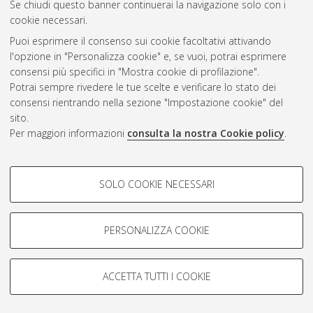
Se chiudi questo banner continuerai la navigazione solo con i
CEST
.
cookie necessari.
Puoi esprimere il consenso sui cookie facoltativi attivando
AMS Acta
l'opzione in "Personalizza cookie" e, se vuoi, potrai esprimere
ISSN: 2038-7954
Atom
consensi più specifici in "Mostra cookie di profilazione".
re3data.org -
Potrai sempre rivedere le tue scelte e verificare lo stato dei
doi.org/10.17616/R3P19R
consensi rientrando nella sezione "Impostazione cookie" del
Rss
Servizio implementato e
1.0
sito.
gestito da
AlmaDL
Per maggiori informazioni
consulta la nostra Cookie policy
.
Impostazioni Cookie
Rss
Informativa sulla privacy
2.0
COOKIE DI PROFILAZIONE -
Condizioni d'uso del sito
SOLO COOKIE NECESSARI
FACOLTATIVI
Mission e policies del
repository
Si tratta di cookie utilizzati per analizzare le caratteristiche della
navigazione degli utenti, creare profili in base al loro comportamento
PERSONALIZZA COOKIE
sul sito, per analisi di marketing.
Mostra cookie di profilazione
ACCETTA TUTTI I COOKIE
Google/Youtube Video
© ALMA MATER STUDIORUM - Università d Bologna, 2007-2026.
COOKIE TECNICI - NECESSARI
Facebook