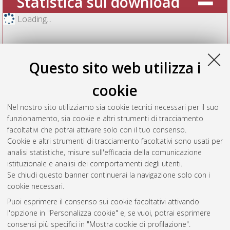
Statistica sui download
Loading...
Questo sito web utilizza i
cookie
Nel nostro sito utilizziamo sia cookie tecnici necessari per il suo
funzionamento, sia cookie e altri strumenti di tracciamento
facoltativi che potrai attivare solo con il tuo consenso.
Cookie e altri strumenti di tracciamento facoltativi sono usati per
Vedi altre statistiche
analisi statistiche, misure sull'efficacia della comunicazione
istituzionale e analisi dei comportamenti degli utenti.
Gestione del documento:
Se chiudi questo banner continuerai la navigazione solo con i
cookie necessari.
Puoi esprimere il consenso sui cookie facoltativi attivando
AMS Acta
l'opzione in "Personalizza cookie" e, se vuoi, potrai esprimere
ISSN: 2038-7954
Atom
consensi più specifici in "Mostra cookie di profilazione".