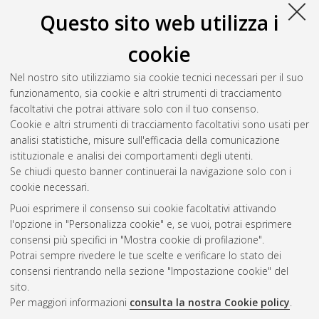
Questo sito web utilizza i
cookie
Nel nostro sito utilizziamo sia cookie tecnici necessari per il suo
funzionamento, sia cookie e altri strumenti di tracciamento
facoltativi che potrai attivare solo con il tuo consenso.
Cookie e altri strumenti di tracciamento facoltativi sono usati per
Vedi altre statistiche
analisi statistiche, misure sull'efficacia della comunicazione
istituzionale e analisi dei comportamenti degli utenti.
Gestione del documento:
Se chiudi questo banner continuerai la navigazione solo con i
cookie necessari.
Puoi esprimere il consenso sui cookie facoltativi attivando
AMS Acta
l'opzione in "Personalizza cookie" e, se vuoi, potrai esprimere
ISSN: 2038-7954
Atom
consensi più specifici in "Mostra cookie di profilazione".
re3data.org -
Potrai sempre rivedere le tue scelte e verificare lo stato dei
doi.org/10.17616/R3P19R
consensi rientrando nella sezione "Impostazione cookie" del
Rss
Servizio implementato e
1.0
sito.
gestito da
AlmaDL
Per maggiori informazioni
consulta la nostra Cookie policy
.
Impostazioni Cookie