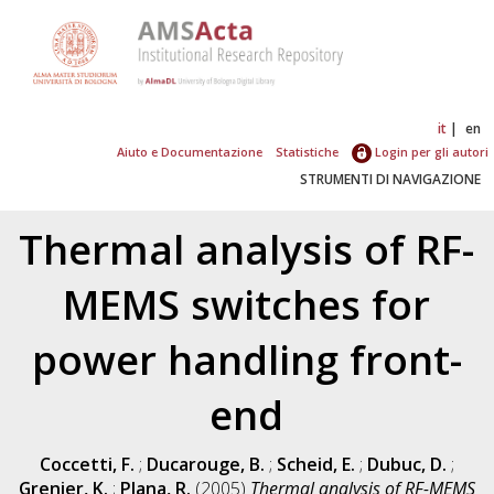
it
en
Aiuto e Documentazione
Statistiche
Login per gli autori
STRUMENTI DI NAVIGAZIONE
Thermal analysis of RF-
MEMS switches for
power handling front-
end
Coccetti, F.
;
Ducarouge, B.
;
Scheid, E.
;
Dubuc, D.
;
Grenier, K.
;
Plana, R.
(2005)
Thermal analysis of RF-MEMS