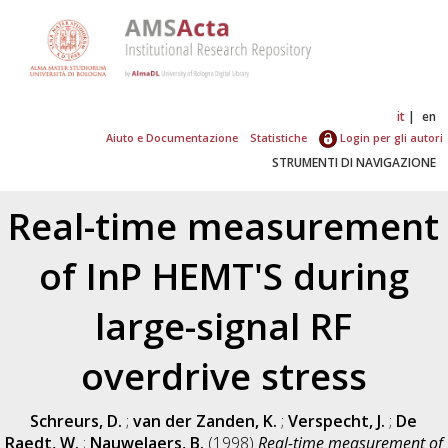
it
en
Aiuto e Documentazione
Statistiche
Login per gli autori
STRUMENTI DI NAVIGAZIONE
Real-time measurement
of InP HEMT'S during
large-signal RF
overdrive stress
Schreurs, D.
;
van der Zanden, K.
;
Verspecht, J.
;
De
Raedt, W.
;
Nauwelaers, B.
(1998)
Real-time measurement of