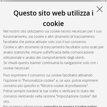
Questo sito web utilizza i
cookie
Nel nostro sito utilizziamo sia cookie tecnici necessari per il suo
funzionamento, sia cookie e altri strumenti di tracciamento
facoltativi che potrai attivare solo con il tuo consenso.
Cookie e altri strumenti di tracciamento facoltativi sono usati per
Vedi altre statistiche
analisi statistiche, misure sull'efficacia della comunicazione
istituzionale e analisi dei comportamenti degli utenti.
Gestione del documento:
Se chiudi questo banner continuerai la navigazione solo con i
cookie necessari.
Puoi esprimere il consenso sui cookie facoltativi attivando
AMS Acta
l'opzione in "Personalizza cookie" e, se vuoi, potrai esprimere
ISSN: 2038-7954
Atom
consensi più specifici in "Mostra cookie di profilazione".
re3data.org -
Potrai sempre rivedere le tue scelte e verificare lo stato dei
doi.org/10.17616/R3P19R
consensi rientrando nella sezione "Impostazione cookie" del
Rss
Servizio implementato e
1.0
sito.
gestito da
AlmaDL
Per maggiori informazioni
consulta la nostra Cookie policy
.