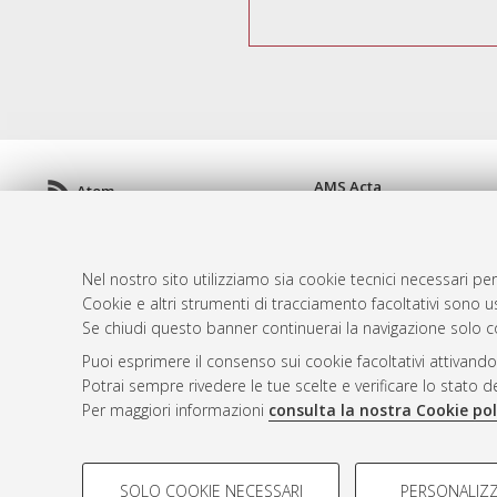
AMS Acta
Atom
ISSN: 2038-7954
Rss 1.0
re3data.org -
doi.org/10
Rss 2.0
Servizio implementato e 
Nel nostro sito utilizziamo sia cookie tecnici necessari per
Impostazioni Cookie
Cookie e altri strumenti di tracciamento facoltativi sono us
Informativa sulla privacy
Se chiudi questo banner continuerai la navigazione solo c
Condizioni d'uso del sito
Puoi esprimere il consenso sui cookie facoltativi attivando
Mission e policies del rep
Potrai sempre rivedere le tue scelte e verificare lo stato 
Per maggiori informazioni
consulta la nostra Cookie pol
COOKIE DI PROFILAZIONE - FACOLTATIVI
SOLO COOKIE NECESSARI
PERSONALIZZ