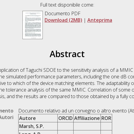
Full text disponibile come:
Documento PDF
Download (2MB)
|
Anteprima
Abstract
pplication of Taguchi SDOE to the sensitivity analysis of a MMIC
the simulated performance parameters, including the one dB co
tive to which of the device matching elements. The adaptability o
 the tolerance analysis of the same MMIC. Correlation of some
sis, and the results are compared to those obtained by a fully 
umento
Documento relativo ad un convegno o altro evento (At
Autori
Autore
ORCID
Affiliazione
ROR
Marsh, S.P.