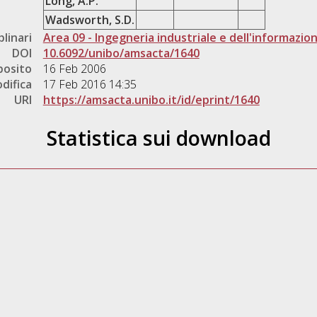
Long, A.P.
Wadsworth, S.D.
plinari
Area 09 - Ingegneria industriale e dell'informazio
DOI
10.6092/unibo/amsacta/1640
posito
16 Feb 2006
difica
17 Feb 2016 14:35
URI
https://amsacta.unibo.it/id/eprint/1640
Statistica sui download