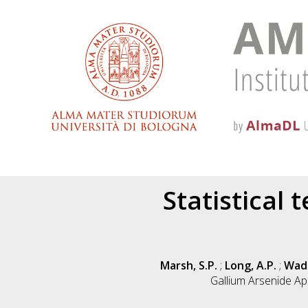
Statistical 
Marsh, S.P.
;
Long, A.P.
;
Wads
Gallium Arsenide A