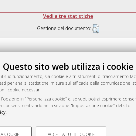
Vedi altre statistiche
Gestione del documento:
Questo sito web utilizza i cookie
.17616/R3P19R
gestito da
AlmaDL
 il suo funzionamento, sia cookie e altri strumenti di tracciamento faco
ati per analisi statistiche, misure sull'efficacia della comunicazione is
on i cookie necessari.
 l'opzione in "Personalizza cookie" e, se vuoi, potrai esprimere consens
ository
dei consensi rientrando nella sezione "Impostazione cookie" del sito.
icy
.
COOKIE TECNICI - NECES
A COOKIE
ACCETTA TUTTI I COOKIE