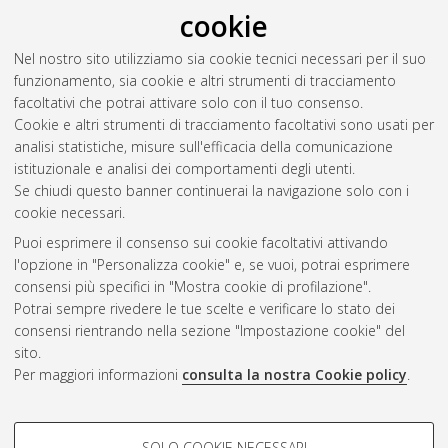
cookie
Nel nostro sito utilizziamo sia cookie tecnici necessari per il suo
funzionamento, sia cookie e altri strumenti di tracciamento
facoltativi che potrai attivare solo con il tuo consenso.
Cookie e altri strumenti di tracciamento facoltativi sono usati per
Vedi altre statistiche
analisi statistiche, misure sull'efficacia della comunicazione
istituzionale e analisi dei comportamenti degli utenti.
Gestione del documento:
Se chiudi questo banner continuerai la navigazione solo con i
cookie necessari.
Puoi esprimere il consenso sui cookie facoltativi attivando
AMS Acta
l'opzione in "Personalizza cookie" e, se vuoi, potrai esprimere
ISSN: 2038-7954
Atom
consensi più specifici in "Mostra cookie di profilazione".
re3data.org -
Potrai sempre rivedere le tue scelte e verificare lo stato dei
doi.org/10.17616/R3P19R
consensi rientrando nella sezione "Impostazione cookie" del
Rss
Servizio implementato e
1.0
sito.
gestito da
AlmaDL
Per maggiori informazioni
consulta la nostra Cookie policy
.
Impostazioni Cookie
Rss
Informativa sulla privacy
2.0
COOKIE DI PROFILAZIONE -
Condizioni d'uso del sito
SOLO COOKIE NECESSARI