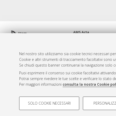
AMS Acta
Atom
ISSN: 2038-7954
Rss 1.0
re3data.org -
doi.org/10
Rss 2.0
Servizio implementato e 
Nel nostro sito utilizziamo sia cookie tecnici necessari per
Impostazioni Cookie
Cookie e altri strumenti di tracciamento facoltativi sono us
Informativa sulla privacy
Se chiudi questo banner continuerai la navigazione solo c
Condizioni d'uso del sito
Puoi esprimere il consenso sui cookie facoltativi attivando
Mission e policies del rep
Potrai sempre rivedere le tue scelte e verificare lo stato 
Per maggiori informazioni
consulta la nostra Cookie pol
COOKIE DI PROFILAZIONE - FACOLTATIVI
SOLO COOKIE NECESSARI
PERSONALIZZ
Si tratta di cookie utilizzati per analizzare le caratteristiche de
© ALMA MATER STUDIORUM - Università d
profili in base al loro comportamento sul sito, per analisi di mark