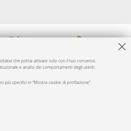
ltativi che potrai attivare solo con il tuo consenso.
tituzionale e analisi dei comportamenti degli utenti.
i più specifici in "Mostra cookie di profilazione".
SARI
, a titolo esemplificativo, per il corretto funzionamento del sito,
e, per il bilanciamento del carico, ottimizzare le prestazioni