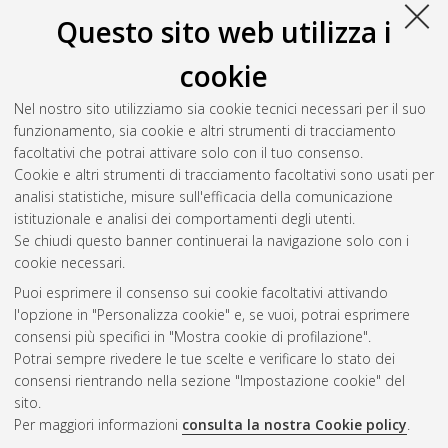
Questo sito web utilizza i
cookie
Nel nostro sito utilizziamo sia cookie tecnici necessari per il suo
funzionamento, sia cookie e altri strumenti di tracciamento
facoltativi che potrai attivare solo con il tuo consenso.
Cookie e altri strumenti di tracciamento facoltativi sono usati per
Vedi altre statistiche
analisi statistiche, misure sull'efficacia della comunicazione
istituzionale e analisi dei comportamenti degli utenti.
Gestione del documento:
Se chiudi questo banner continuerai la navigazione solo con i
cookie necessari.
Puoi esprimere il consenso sui cookie facoltativi attivando
AMS Acta
l'opzione in "Personalizza cookie" e, se vuoi, potrai esprimere
ISSN: 2038-7954
Atom
consensi più specifici in "Mostra cookie di profilazione".
re3data.org -
Potrai sempre rivedere le tue scelte e verificare lo stato dei
doi.org/10.17616/R3P19R
consensi rientrando nella sezione "Impostazione cookie" del
Rss
Servizio implementato e
1.0
sito.
gestito da
AlmaDL
Per maggiori informazioni
consulta la nostra Cookie policy
.
Impostazioni Cookie