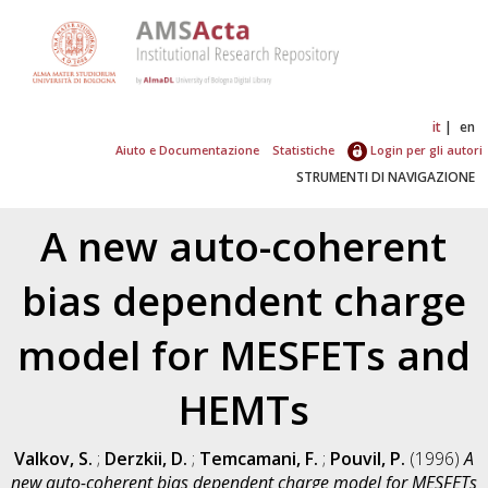
it
en
Aiuto e Documentazione
Statistiche
Login per gli autori
STRUMENTI DI NAVIGAZIONE
A new auto-coherent
bias dependent charge
model for MESFETs and
HEMTs
Valkov, S.
;
Derzkii, D.
;
Temcamani, F.
;
Pouvil, P.
(1996)
A
new auto-coherent bias dependent charge model for MESFETs