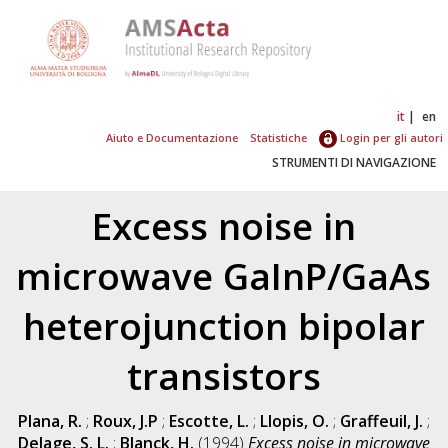
it
en
Aiuto e Documentazione
Statistiche
Login per gli autori
STRUMENTI DI NAVIGAZIONE
Excess noise in
microwave GaInP/GaAs
heterojunction bipolar
transistors
Plana, R.
;
Roux, J.P
;
Escotte, L.
;
Llopis, O.
;
Graffeuil, J.
;
Delage, S. L.
;
Blanck, H.
(1994)
Excess noise in microwave