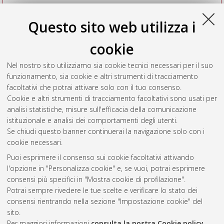
Questo sito web utilizza i
cookie
Nel nostro sito utilizziamo sia cookie tecnici necessari per il suo
funzionamento, sia cookie e altri strumenti di tracciamento
facoltativi che potrai attivare solo con il tuo consenso.
Cookie e altri strumenti di tracciamento facoltativi sono usati per
Vedi altre statistiche
analisi statistiche, misure sull'efficacia della comunicazione
istituzionale e analisi dei comportamenti degli utenti.
Gestione del documento:
Se chiudi questo banner continuerai la navigazione solo con i
cookie necessari.
Puoi esprimere il consenso sui cookie facoltativi attivando
AMS Acta
l'opzione in "Personalizza cookie" e, se vuoi, potrai esprimere
ISSN: 2038-7954
Atom
consensi più specifici in "Mostra cookie di profilazione".
re3data.org -
Potrai sempre rivedere le tue scelte e verificare lo stato dei
doi.org/10.17616/R3P19R
consensi rientrando nella sezione "Impostazione cookie" del
Rss
Servizio implementato e
1.0
sito.
gestito da
AlmaDL
Per maggiori informazioni
consulta la nostra Cookie policy
.