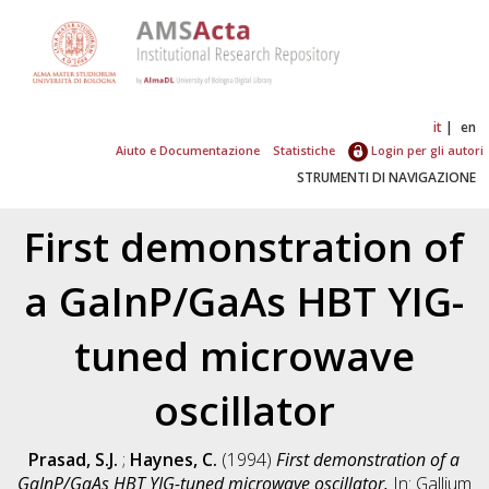
it
en
Aiuto e Documentazione
Statistiche
Login per gli autori
STRUMENTI DI NAVIGAZIONE
First demonstration of
a GaInP/GaAs HBT YIG-
tuned microwave
oscillator
Prasad, S.J.
;
Haynes, C.
(1994)
First demonstration of a
GaInP/GaAs HBT YIG-tuned microwave oscillator.
In: Gallium