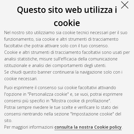
Questo sito web utilizza i
cookie
Nel nostro sito utilizziamo sia cookie tecnici necessari per il suo
funzionamento, sia cookie e altri strumenti di tracciamento
facoltativi che potrai attivare solo con il tuo consenso.
Cookie e altri strumenti di tracciamento facoltativi sono usati per
Vedi altre statistiche
analisi statistiche, misure sull'efficacia della comunicazione
istituzionale e analisi dei comportamenti degli utenti.
Gestione del documento:
Se chiudi questo banner continuerai la navigazione solo con i
cookie necessari.
Puoi esprimere il consenso sui cookie facoltativi attivando
AMS Acta
l'opzione in "Personalizza cookie" e, se vuoi, potrai esprimere
ISSN: 2038-7954
Atom
consensi più specifici in "Mostra cookie di profilazione".
re3data.org -
Potrai sempre rivedere le tue scelte e verificare lo stato dei
doi.org/10.17616/R3P19R
consensi rientrando nella sezione "Impostazione cookie" del
Rss
Servizio implementato e
1.0
sito.
gestito da
AlmaDL
Per maggiori informazioni
consulta la nostra Cookie policy
.
Impostazioni Cookie