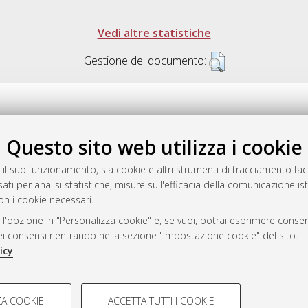
Vedi altre statistiche
Gestione del documento:
Questo sito web utilizza i cookie
.17616/R3P19R
gestito da
AlmaDL
 il suo funzionamento, sia cookie e altri strumenti di tracciamento faco
ati per analisi statistiche, misure sull'efficacia della comunicazione is
on i cookie necessari.
 l'opzione in "Personalizza cookie" e, se vuoi, potrai esprimere consens
ository
dei consensi rientrando nella sezione "Impostazione cookie" del sito.
icy
.
COOKIE TECNICI - NECES
A COOKIE
ACCETTA TUTTI I COOKIE