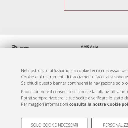
AMS Acta
Atom
ISSN: 2038-7954
Rss 1.0
re3data.org -
doi.org/10
Rss 2.0
Servizio implementato e 
Nel nostro sito utilizziamo sia cookie tecnici necessari per
Impostazioni Cookie
Cookie e altri strumenti di tracciamento facoltativi sono us
Informativa sulla privacy
Se chiudi questo banner continuerai la navigazione solo c
Condizioni d'uso del sito
Puoi esprimere il consenso sui cookie facoltativi attivando
Mission e policies del rep
Potrai sempre rivedere le tue scelte e verificare lo stato 
Per maggiori informazioni
consulta la nostra Cookie pol
COOKIE DI PROFILAZIONE - FACOLTATIVI
SOLO COOKIE NECESSARI
PERSONALIZZ