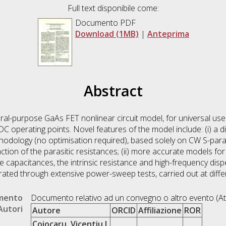
Full text disponibile come:
Documento PDF
Download (1MB)
|
Anteprima
Abstract
ral-purpose GaAs FET nonlinear circuit model, for universal use 
e DC operating points. Novel features of the model include: (i) a di
hodology (no optimisation required), based solely on CW S-pa
ion of the parasitic resistances; (ii) more accurate models for 
te capacitances, the intrinsic resistance and high-frequency dispe
trated through extensive power-sweep tests, carried out at diff
umento
Documento relativo ad un convegno o altro evento (At
Autori
Autore
ORCID
Affiliazione
ROR
Cojocaru, Vicentiu I.