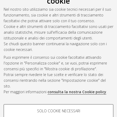
cookie
Nel nostro sito utilizziamo sia cookie tecnici necessari per il suo
funzionamento, sia cookie e altri strumenti di tracciamento
facoltativi che potrai attivare solo con il tuo consenso.
Cookie e altri strumenti di tracciamento facoltativi sono usati per
Vedi altre statistiche
analisi statistiche, misure sull'efficacia della comunicazione
istituzionale e analisi dei comportamenti degli utenti.
Gestione del documento:
Se chiudi questo banner continuerai la navigazione solo con i
cookie necessari.
Puoi esprimere il consenso sui cookie facoltativi attivando
AMS Acta
l'opzione in "Personalizza cookie" e, se vuoi, potrai esprimere
ISSN: 2038-7954
Atom
consensi più specifici in "Mostra cookie di profilazione".
re3data.org -
Potrai sempre rivedere le tue scelte e verificare lo stato dei
doi.org/10.17616/R3P19R
consensi rientrando nella sezione "Impostazione cookie" del
Rss
Servizio implementato e
1.0
sito.
gestito da
AlmaDL
Per maggiori informazioni
consulta la nostra Cookie policy
.
Impostazioni Cookie
Rss
Informativa sulla privacy
2.0
COOKIE DI PROFILAZIONE -
Condizioni d'uso del sito
SOLO COOKIE NECESSARI
FACOLTATIVI
Mission e policies del