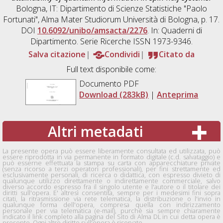
Bologna, IT: Dipartimento di Scienze Statistiche "Paolo
Fortunati", Alma Mater Studiorum Università di Bologna, p. 17.
DOI
10.6092/unibo/amsacta/2276
. In: Quaderni di
Dipartimento. Serie Ricerche ISSN 1973-9346.
Salva citazione
Condividi
Citato da
Full text disponibile come:
Documento PDF
Download (283kB)
|
Anteprima
Altri metadati
La presente opera può essere liberamente consultata ed utilizzata, può
essere riprodotta in via permanente in formato digitale (c.d. salvataggio) e
può esserne effettuata la stampa su carta con apparecchiature private
(senza ricorso a terzi operatori professionali), per fini strettamente ed
esclusivamente personali, di ricerca o didattica, con espresso divieto di
qualunque utilizzo direttamente o indirettamente commerciale, salvo
diverso accordo espresso fra il singolo utente e l'autore o il titolare dei
diritti sull'opera. E' altresì consentita, sempre per i medesimi fini sopra
citati, la ritrasmissione via rete telematica, la distribuzione o l'invio in
qualunque forma dell'opera, compresa quella con indirizzamento
personale per via telematica (e-mail), purchè sia sempre chiaramente
indicato il link completo alla pagina del Sito di Alma DL in cui detta opera è
presente. Ogni altro diritto sull'opera è riservato.