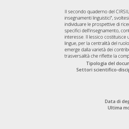
Il secondo quaderno del CIRSIL ra
insegnamenti linguistici", svolt
individuare le prospettive di ric
specifici dell'insegnamento, co
interesse. Il lessico costituisc
lingue, per la centralità del ruo
emerge dalla varietà dei contrib
trasversalità che riflette la co
Tipologia del doc
Settori scientifico-disci
Data di de
Ultima mo