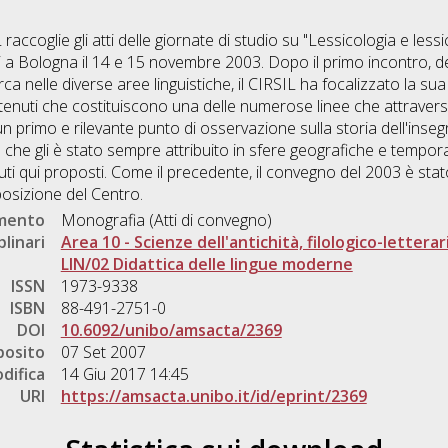
ccoglie gli atti delle giornate di studio su "Lessicologia e lessic
esi a Bologna il 14 e 15 novembre 2003. Dopo il primo incontro, d
erca nelle diverse aree linguistiche, il CIRSIL ha focalizzato la su
ntenuti che costituiscono una delle numerose linee che attraver
e un primo e rilevante punto di osservazione sulla storia dell'i
lo che gli è stato sempre attribuito in sfere geografiche e tempora
uti qui proposti. Come il precedente, il convegno del 2003 è stato
mposizione del Centro.
umento
Monografia (Atti di convegno)
plinari
Area 10 - Scienze dell'antichità, filologico-letterar
LIN/02 Didattica delle lingue moderne
ISSN
1973-9338
ISBN
88-491-2751-0
DOI
10.6092/unibo/amsacta/2369
posito
07 Set 2007
difica
14 Giu 2017 14:45
URI
https://amsacta.unibo.it/id/eprint/2369