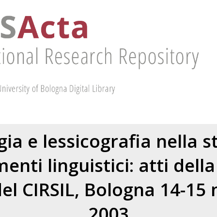
ia e lessicografia nella s
enti linguistici: atti dell
del CIRSIL, Bologna 14-15
2003