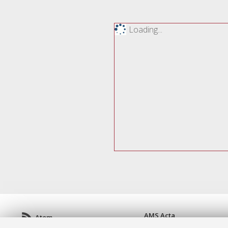
Loading...
AMS Acta
Atom
ISSN: 2038-7954