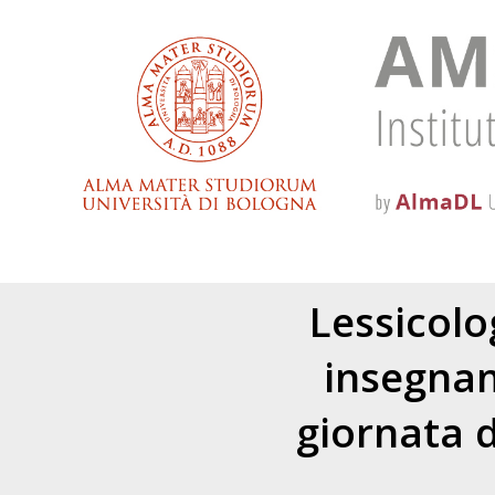
Lessicolog
insegnam
giornata 