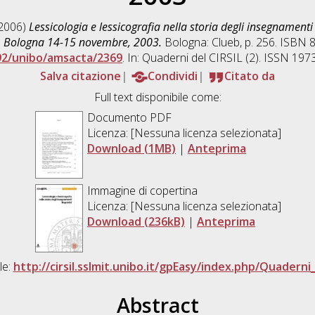
2006)
Lessicologia e lessicografia nella storia degli insegnamenti 
L, Bologna 14-15 novembre, 2003.
Bologna: Clueb, p. 256. ISBN 
92/unibo/amsacta/2369
. In: Quaderni del CIRSIL (2). ISSN 197
Salva citazione
Condividi
Citato da
Full text disponibile come:
Documento PDF
Licenza: [Nessuna licenza selezionata]
Download (1MB)
|
Anteprima
Immagine di copertina
Licenza: [Nessuna licenza selezionata]
Download (236kB)
|
Anteprima
le:
http://cirsil.sslmit.unibo.it/gpEasy/index.php/Quaderni_
Abstract