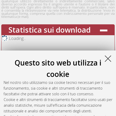
qualunque utilizzo direttamente o indirettamente commerciale, salvo
diverso accordo espresso fra il singolo utente e l'autore o il titolare dei
diritti sull'opera. Ogni altro diritto sull'opera è riservato. In particolare, non
è consentita la ritrasmissione via rete telematica, la distribuzione 'invio in
qualunque forma, compresa quella con indirizzamento personale per via
telematica (e-mail).
Statistica sui download
Loading...
Questo sito web utilizza i
cookie
Nel nostro sito utilizziamo sia cookie tecnici necessari per il suo
funzionamento, sia cookie e altri strumenti di tracciamento
facoltativi che potrai attivare solo con il tuo consenso.
Cookie e altri strumenti di tracciamento facoltativi sono usati per
Vedi altre statistiche
analisi statistiche, misure sull'efficacia della comunicazione
istituzionale e analisi dei comportamenti degli utenti.
Gestione del documento: