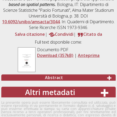
based on spatial patterns.
Bologna, IT: Dipartimento di
Scienze Statistiche "Paolo Fortunati", Alma Mater Studiorum
Università di Bologna, p. 38. DOI
10.6092/unibo/amsacta/3044
. In: Quaderni di Dipartimento.
Serie Ricerche ISSN 1973-9346.
Salva citazione
Condividi
Citato da
Full text disponibile come:
Documento PDF
Download (357kB)
|
Anteprima
Abstract
Altri metadati
La presente opera può essere liberamente consultata ed utilizzata, può
essere riprodotta in via permanente in formato digitale (c.d. salvataggio) e
può esserne effettuata la stampa su carta con apparecchiature private
(senza ricorso a terzi operatori professionali), per fini strettamente ed
esclusivamente personali, di ricerca o didattica, con espresso divieto di