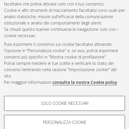
facoltativi che potrai attivare solo con il tuo consenso.
Cookie e altri strumenti di tracciamento facoltativi sono usati per
Vedi altre statistiche
analisi statistiche, misure sull'efficacia della comunicazione
istituzionale e analisi dei comportamenti degli utenti.
Gestione del documento:
Se chiudi questo banner continuerai la navigazione solo con i
cookie necessari.
Puoi esprimere il consenso sui cookie facoltativi attivando
AMS Acta
l'opzione in "Personalizza cookie" e, se vuoi, potrai esprimere
ISSN: 2038-7954
Atom
consensi più specifici in "Mostra cookie di profilazione".
re3data.org -
Potrai sempre rivedere le tue scelte e verificare lo stato dei
doi.org/10.17616/R3P19R
consensi rientrando nella sezione "Impostazione cookie" del
Rss
Servizio implementato e
1.0
sito.
gestito da
AlmaDL
Per maggiori informazioni
consulta la nostra Cookie policy
.
Impostazioni Cookie
Rss
Informativa sulla privacy
2.0
COOKIE DI PROFILAZIONE -
Condizioni d'uso del sito
SOLO COOKIE NECESSARI
FACOLTATIVI
Mission e policies del
repository
Si tratta di cookie utilizzati per analizzare le caratteristiche della
navigazione degli utenti, creare profili in base al loro comportamento
PERSONALIZZA COOKIE
sul sito, per analisi di marketing.