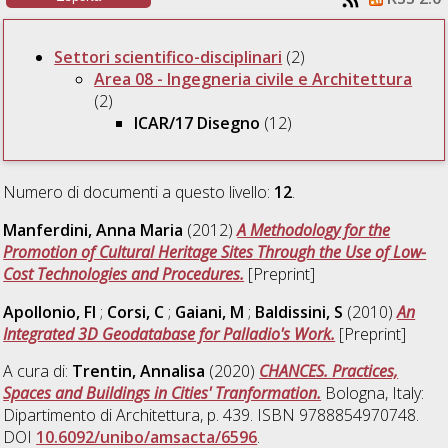
Settori scientifico-disciplinari
(2)
Area 08 - Ingegneria civile e Architettura
(2)
ICAR/17 Disegno
(12)
Numero di documenti a questo livello:
12
.
Manferdini, Anna Maria
(2012)
A Methodology for the
Promotion of Cultural Heritage Sites Through the Use of Low-
Cost Technologies and Procedures.
[Preprint]
Apollonio, FI
;
Corsi, C
;
Gaiani, M
;
Baldissini, S
(2010)
An
Integrated 3D Geodatabase for Palladio's Work.
[Preprint]
A cura di:
Trentin, Annalisa
(2020)
CHANCES. Practices,
Spaces and Buildings in Cities' Tranformation.
Bologna, Italy:
Dipartimento di Architettura, p. 439. ISBN 9788854970748.
DOI
10.6092/unibo/amsacta/6596
.