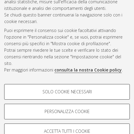
analisi statistiche, misure sull'efficacia della comunicazione
istituzionale e analisi dei comportamenti degli utenti.
Questa lista e' stata generata il
Sat Aug 8 20:31:07 2026
Se chiudi questo banner continuerai la navigazione solo con i
CEST
.
cookie necessari.
Puoi esprimere il consenso sui cookie facoltativi attivando
AMS Acta
l'opzione in "Personalizza cookie" e, se vuoi, potrai esprimere
ISSN: 2038-7954
Atom
consensi più specifici in "Mostra cookie di profilazione".
re3data.org -
Potrai sempre rivedere le tue scelte e verificare lo stato dei
doi.org/10.17616/R3P19R
consensi rientrando nella sezione "Impostazione cookie" del
Rss
Servizio implementato e
1.0
sito.
gestito da
AlmaDL
Per maggiori informazioni
consulta la nostra Cookie policy
.
Impostazioni Cookie
Rss
Informativa sulla privacy
2.0
COOKIE DI PROFILAZIONE -
Condizioni d'uso del sito
SOLO COOKIE NECESSARI
FACOLTATIVI
Mission e policies del
repository
Si tratta di cookie utilizzati per analizzare le caratteristiche della
navigazione degli utenti, creare profili in base al loro comportamento
PERSONALIZZA COOKIE
sul sito, per analisi di marketing.
Mostra cookie di profilazione
ACCETTA TUTTI I COOKIE