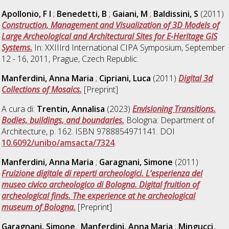
Apollonio, F I
;
Benedetti, B
;
Gaiani, M
;
Baldissini, S
(2011)
Construction, Management and Visualization of 3D Models of
Large Archeological and Architectural Sites for E-Heritage GIS
Systems.
In: XXIIIrd International CIPA Symposium, September
12 - 16, 2011, Prague, Czech Republic.
Manferdini, Anna Maria
;
Cipriani, Luca
(2011)
Digital 3d
Collections of Mosaics.
[Preprint]
A cura di:
Trentin, Annalisa
(2023)
Envisioning Transitions.
Bodies, buildings, and boundaries.
Bologna: Department of
Architecture, p. 162. ISBN 9788854971141. DOI
10.6092/unibo/amsacta/7324
.
Manferdini, Anna Maria
;
Garagnani, Simone
(2011)
Fruizione digitale di reperti archeologici. L’esperienza del
museo civico archeologico di Bologna. Digital fruition of
archeological finds. The experience at he archeological
museum of Bologna.
[Preprint]
Garagnani, Simone
;
Manferdini, Anna Maria
;
Mingucci,