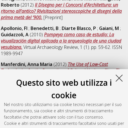
Roberto
(2012)
Il Disegno per i Concorsi d’Architettura: un
ritorno all’antico? Rivisitazioni stereoscopiche di disegni della
prima metà del ‘900.
[Preprint]
Apollonio, FI
;
Benedetti, B
;
Diarte Blasco, P
;
Gaiani, M
;
Guidazzoli, A
(2010)
Pompeya como caso de estudio: La
visualización digital aplicada a la arqueología de una ciudad
vesubiana.
Virtual Archaeology Review, 1 (1). pp. 59-62. ISSN
1989-9947
Manferdini, Anna Maria
(2012)
The Use of Low-Cost
Technologies for the Promotion of Cultural Heritage Sites. The
Case Study of Veleia.
[Preprint]
Questo sito web utilizza i
Garagnani, Simone
;
Manferdini, Anna Maria
(2011)
Virtual
cookie
and augmented reality applications for Cultural Heritage.
[Preprint]
Nel nostro sito utilizziamo sia cookie tecnici necessari per il suo
funzionamento, sia cookie e altri strumenti di tracciamento
Maahsen-Milan, Andreina
;
Pellegrino, Margot
(2012)
facoltativi che potrai attivare solo con il tuo consenso.
“Futurama II”. Tracking the ‘Presence of the Future’ in
Cookie e altri strumenti di tracciamento facoltativi sono usati per
Contemporary Architecture Representations.
[Preprint]