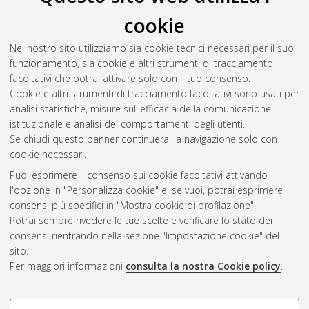
cookie
Nel nostro sito utilizziamo sia cookie tecnici necessari per il suo
funzionamento, sia cookie e altri strumenti di tracciamento
facoltativi che potrai attivare solo con il tuo consenso.
Cookie e altri strumenti di tracciamento facoltativi sono usati per
Vedi altre statistiche
analisi statistiche, misure sull'efficacia della comunicazione
istituzionale e analisi dei comportamenti degli utenti.
Gestione del documento:
Se chiudi questo banner continuerai la navigazione solo con i
cookie necessari.
Puoi esprimere il consenso sui cookie facoltativi attivando
AMS Acta
l'opzione in "Personalizza cookie" e, se vuoi, potrai esprimere
ISSN: 2038-7954
Atom
consensi più specifici in "Mostra cookie di profilazione".
re3data.org -
Potrai sempre rivedere le tue scelte e verificare lo stato dei
doi.org/10.17616/R3P19R
consensi rientrando nella sezione "Impostazione cookie" del
Rss
Servizio implementato e
1.0
sito.
gestito da
AlmaDL
Per maggiori informazioni
consulta la nostra Cookie policy
.
Impostazioni Cookie
Rss
Informativa sulla privacy
2.0
COOKIE DI PROFILAZIONE -
Condizioni d'uso del sito