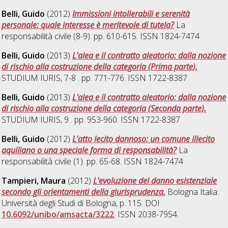
Belli, Guido
(2012)
Immissioni intollerabili e serenità
personale: quale interesse è meritevole di tutela?
La
responsabilità civile (8-9). pp. 610-615. ISSN 1824-7474
Belli, Guido
(2013)
L'alea e il contratto aleatorio: dalla nozione
di rischio alla costruzione della categoria (Prima parte).
STUDIUM IURIS, 7-8 . pp. 771-776. ISSN 1722-8387
Belli, Guido
(2013)
L'alea e il contratto aleatorio: dalla nozione
di rischio alla costruzione della categoria (Seconda parte).
STUDIUM IURIS, 9 . pp. 953-960. ISSN 1722-8387
Belli, Guido
(2012)
L'atto lecito dannoso: un comune illecito
aquiliano o una speciale forma di responsabilità?
La
responsabilità civile (1). pp. 65-68. ISSN 1824-7474
Tampieri, Maura
(2012)
L'evoluzione del danno esistenziale
secondo gli orientamenti della giurisprudenza.
Bologna Italia:
Università degli Studi di Bologna, p. 115. DOI
10.6092/unibo/amsacta/3222
. ISSN 2038-7954.