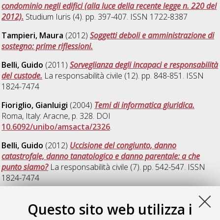
condominio negli edifici (alla luce della recente legge n. 220 del
2012).
Studium Iuris (4). pp. 397-407. ISSN 1722-8387
Tampieri, Maura
(2012)
Soggetti deboli e amministrazione di
sostegno: prime riflessioni.
Belli, Guido
(2011)
Sorveglianza degli incapaci e responsabilità
del custode.
La responsabilità civile (12). pp. 848-851. ISSN
1824-7474
Fioriglio, Gianluigi
(2004)
Temi di informatica giuridica.
Roma, Italy: Aracne, p. 328. DOI
10.6092/unibo/amsacta/2326
.
Belli, Guido
(2012)
Uccisione del congiunto, danno
catastrofale, danno tanatologico e danno parentale: a che
punto siamo?
La responsabilità civile (7). pp. 542-547. ISSN
1824-7474
Bellotti, Mirta Liliana
(2006)
Urbanizaciones cerradas
Questo sito web utilizza i
residenciales perspectivas de Derecho Urbanistico y de Derecho
Civil.
Cordoba, Argentina: Advocatus, ISBN 987-551-091-2.