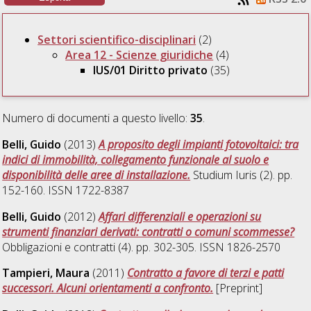
Settori scientifico-disciplinari
(2)
Area 12 - Scienze giuridiche
(4)
IUS/01 Diritto privato
(35)
Numero di documenti a questo livello:
35
.
Belli, Guido
(2013)
A proposito degli impianti fotovoltaici: tra
indici di immobilità, collegamento funzionale al suolo e
disponibilità delle aree di installazione.
Studium Iuris (2). pp.
152-160. ISSN 1722-8387
Belli, Guido
(2012)
Affari differenziali e operazioni su
strumenti finanziari derivati: contratti o comuni scommesse?
Obbligazioni e contratti (4). pp. 302-305. ISSN 1826-2570
Tampieri, Maura
(2011)
Contratto a favore di terzi e patti
successori. Alcuni orientamenti a confronto.
[Preprint]