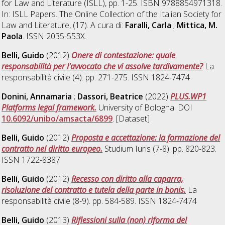
for Law and Literature (ISLL), pp. 1-25. ISBN 9788854971318.
In: ISLL Papers. The Online Collection of the Italian Society for
Law and Literature, (17). A cura di:
Faralli, Carla
;
Mittica, M.
Paola
. ISSN 2035-553X.
Belli, Guido
(2012)
Onere di contestazione: quale
responsabilità per l'avvocato che vi assolve tardivamente?
La
responsabilità civile (4). pp. 271-275. ISSN 1824-7474
Donini, Annamaria
;
Dassori, Beatrice
(2022)
PLUS.WP1
Platforms legal framework.
University of Bologna. DOI
10.6092/unibo/amsacta/6899
. [Dataset]
Belli, Guido
(2012)
Proposta e accettazione: la formazione del
contratto nel diritto europeo.
Studium Iuris (7-8). pp. 820-823.
ISSN 1722-8387
Belli, Guido
(2012)
Recesso con diritto alla caparra,
risoluzione del contratto e tutela della parte in bonis.
La
responsabilità civile (8-9). pp. 584-589. ISSN 1824-7474
Belli, Guido
(2013)
Riflessioni sulla (non) riforma del