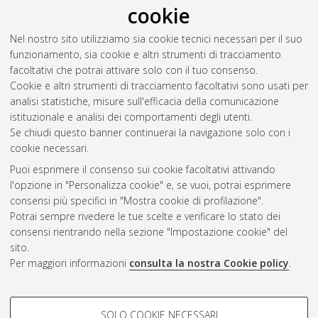
cookie
DOI
10.6092/unibo/amsacta/3278
. ISSN CDD 346.43.
Bellotti, Mirta Liliana
(2001)
¿Son oponibles al acreedor
Nel nostro sito utilizziamo sia cookie tecnici necessari per il suo
embargante los derechos derivados del boleto de
funzionamento, sia cookie e altri strumenti di tracciamento
compraventa?
Jurisprudencia Argentina, 2001 (II). pp. 1086-
facoltativi che potrai attivare solo con il tuo consenso.
1103. ISSN 0326-1190
Cookie e altri strumenti di tracciamento facoltativi sono usati per
analisi statistiche, misure sull'efficacia della comunicazione
istituzionale e analisi dei comportamenti degli utenti.
Questa lista e' stata generata il
Sat Aug 8 20:31:19 2026
Se chiudi questo banner continuerai la navigazione solo con i
CEST
.
cookie necessari.
Puoi esprimere il consenso sui cookie facoltativi attivando
AMS Acta
l'opzione in "Personalizza cookie" e, se vuoi, potrai esprimere
ISSN: 2038-7954
Atom
consensi più specifici in "Mostra cookie di profilazione".
re3data.org -
Potrai sempre rivedere le tue scelte e verificare lo stato dei
doi.org/10.17616/R3P19R
consensi rientrando nella sezione "Impostazione cookie" del
Rss
Servizio implementato e
1.0
sito.
gestito da
AlmaDL
Per maggiori informazioni
consulta la nostra Cookie policy
.
Impostazioni Cookie
Rss
Informativa sulla privacy
2.0
COOKIE DI PROFILAZIONE -
Condizioni d'uso del sito
SOLO COOKIE NECESSARI