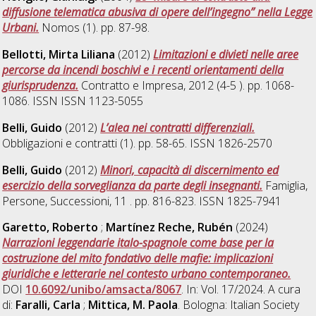
diffusione telematica abusiva di opere dell’ingegno” nella Legge
Urbani.
Nomos (1). pp. 87-98.
Bellotti, Mirta Liliana
(2012)
Limitazioni e divieti nelle aree
percorse da incendi boschivi e i recenti orientamenti della
giurisprudenza.
Contratto e Impresa, 2012 (4-5 ). pp. 1068-
1086. ISSN ISSN 1123-5055
Belli, Guido
(2012)
L’alea nei contratti differenziali.
Obbligazioni e contratti (1). pp. 58-65. ISSN 1826-2570
Belli, Guido
(2012)
Minori, capacità di discernimento ed
esercizio della sorveglianza da parte degli insegnanti.
Famiglia,
Persone, Successioni, 11 . pp. 816-823. ISSN 1825-7941
Garetto, Roberto
;
Martínez Reche, Rubén
(2024)
Narrazioni leggendarie italo-spagnole come base per la
costruzione del mito fondativo delle mafie: implicazioni
giuridiche e letterarie nel contesto urbano contemporaneo.
DOI
10.6092/unibo/amsacta/8067
. In: Vol. 17/2024. A cura
di:
Faralli, Carla
;
Mittica, M. Paola
. Bologna: Italian Society