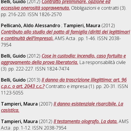
Belli, Guido
(2012)
Contratto preliminare, opzione ed
eccessiva onerosità sopravvenuta.
Obbligazioni e contratti (3).
pp. 216-220. ISSN 1826-2570
Pellicanò, Aldo Alessandro
;
Tampieri, Maura
(2012)
Contributo allo studio del patto di famiglia (diritti dei legittimari
e continuità dell'impresa).
AMS Acta . pp. 1-46. ISSN 2038-
7954
Belli, Guido
(2012)
Cose in custodia: incendio, caso fortuito e
aggravamento della prova liberatoria.
La responsabilità civile
(3). pp. 222-227. ISSN 1824-7474
Belli, Guido
(2013)
Il danno da trascrizione illegittima: art. 96
c.p.c. o art. 2043 c.c.?
Contratto e impresa (1). pp. 20-31. ISSN
1123-5055
Tampieri, Maura
(2007)
Il danno esistenziale risarcibile. La
casistica.
Tampieri, Maura
(2012)
Il testamento olografo. La data.
AMS
Acta . pp. 1-12. ISSN 2038-7954