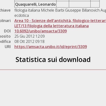
Quaquarelli, Leonardo
chiave
filologia italiana Michele Barbi Giuseppe Billanovic
ecdotica
plinari
Area 10 - Scienze dell'antichità, filologico-letterar
LET/13 Filologia della letteratura italiana
DOI
10.6092/unibo/amsacta/3309
posito
25 Giu 2012 12:09
difica
08 Ott 2012 09:18
URI
https://amsacta.unibo.it/id/eprint/3309
Statistica sui download