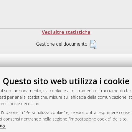
Vedi altre statistiche
Gestione del documento:
Questo sito web utilizza i cookie
.17616/R3P19R
gestito da
AlmaDL
 il suo funzionamento, sia cookie e altri strumenti di tracciamento faco
ati per analisi statistiche, misure sull'efficacia della comunicazione is
on i cookie necessari.
 l'opzione in "Personalizza cookie" e, se vuoi, potrai esprimere consens
ository
dei consensi rientrando nella sezione "Impostazione cookie" del sito.
icy
.