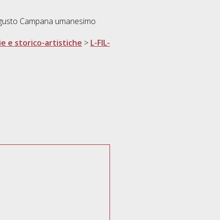
h Augusto Campana umanesimo
ie e storico-artistiche
>
L-FIL-