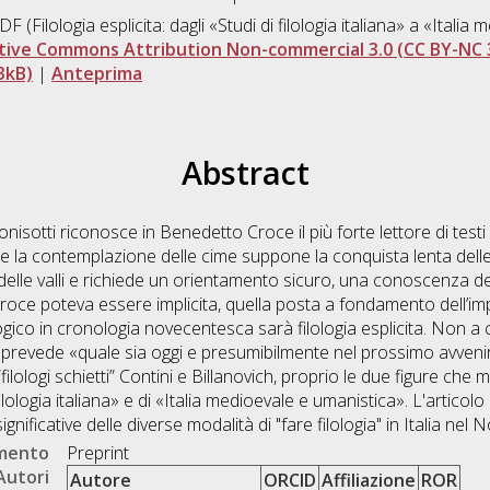
(Filologia esplicita: dagli «Studi di filologia italiana» a «Italia
tive Commons Attribution Non-commercial 3.0 (CC BY-NC 
3kB)
|
Anteprima
Abstract
isotti riconosce in Benedetto Croce il più forte lettore di testi 
roce la contemplazione delle cime suppone la conquista lenta de
delle valli e richiede un orientamento sicuro, una conoscenza 
l Croce poteva essere implicita, quella posta a fondamento dell’imp
logico in cronologia novecentesca sarà filologia esplicita. Non a c
 prevede «quale sia oggi e presumibilmente nel prossimo avvenire l
i “filologi schietti” Contini e Billanovich, proprio le due figure c
 filologia italiana» e di «Italia medioevale e umanistica». L'artico
ignificative delle diverse modalità di "fare filologia" in Italia nel
umento
Preprint
Autori
Autore
ORCID
Affiliazione
ROR