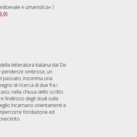
 medioevale e umanistica» )
3.0)
della letteratura italiana dal De
lle pendenze ombrose, un
del passato; insomma una
egno di ricerca di due fra i
aso, nella chiusa dello scritto
’indirizzo degli studi sulla
he meglio incarnano orientamenti e
lo ripercorre fondazione ed
 Novecento.