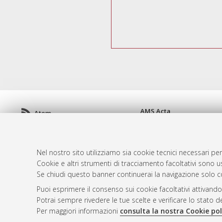
AMS Acta
Atom
ISSN: 2038-7954
Rss 1.0
re3data.org -
doi.org/10
Rss 2.0
Servizio implementato e 
Nel nostro sito utilizziamo sia cookie tecnici necessari per
Impostazioni Cookie
Cookie e altri strumenti di tracciamento facoltativi sono us
Informativa sulla privacy
Se chiudi questo banner continuerai la navigazione solo c
Condizioni d'uso del sito
Puoi esprimere il consenso sui cookie facoltativi attivando
Mission e policies del rep
Potrai sempre rivedere le tue scelte e verificare lo stato 
Per maggiori informazioni
consulta la nostra Cookie pol