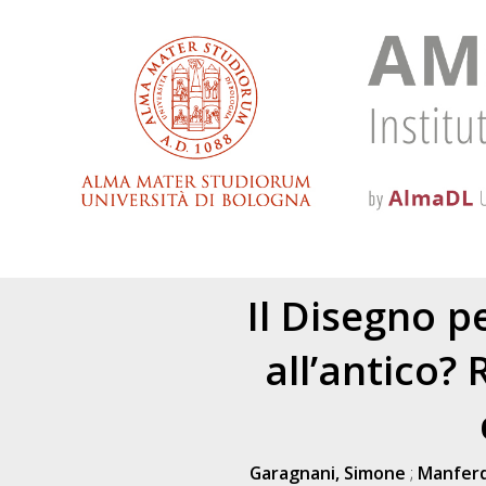
Il Disegno p
all’antico? 
Garagnani, Simone
;
Manferd