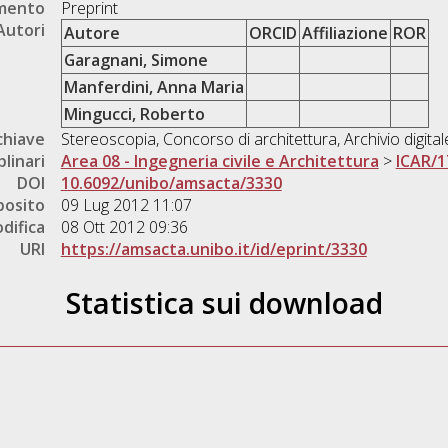
umento
Preprint
Autori
Autore
ORCID
Affiliazione
ROR
Garagnani, Simone
Manferdini, Anna Maria
Mingucci, Roberto
chiave
Stereoscopia, Concorso di architettura, Archivio digital
plinari
Area 08 - Ingegneria civile e Architettura
>
ICAR/1
DOI
10.6092/unibo/amsacta/3330
posito
09 Lug 2012 11:07
difica
08 Ott 2012 09:36
URI
https://amsacta.unibo.it/id/eprint/3330
Statistica sui download