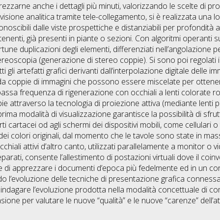
ezzarne anche i dettagli più minuti, valorizzando le scelte di p
visione analitica tramite tele-collegamento, si è realizzata una l
conoscibili dalle viste prospettiche e distanziabili per profondità
rtenenti, già presenti in piante o sezioni. Con algoritmi operanti s
une duplicazioni degli elementi, differenziati nell’angolazione p
reoscopia (generazione di stereo coppie). Si sono poi regolati int
li artefatti grafici derivanti dall’interpolazione digitale delle imma
da coppie di immagini che possono essere miscelate per ottenere i 
 bassa frequenza di rigenerazione con occhiali a lenti colorate 
e attraverso la tecnologia di proiezione attiva (mediante lenti 
rima modalità di visualizzazione garantisce la possibilità di sfru
i cartacei od agli schermi dei dispositivi mobili, come cellulari o 
ei colori originali, dal momento che le tavole sono state in mass
cchiali attivi d’altro canto, utilizzati parallelamente a monitor o v
arati, consente l’allestimento di postazioni virtuali dove il coinv
 apprezzare i documenti d’epoca più fedelmente ed in un contes
 l’evoluzione delle tecniche di presentazione grafica connessa a
e indagare l’evoluzione prodotta nella modalità concettuale di co
sione per valutare le nuove “qualità” e le nuove “carenze” dell’