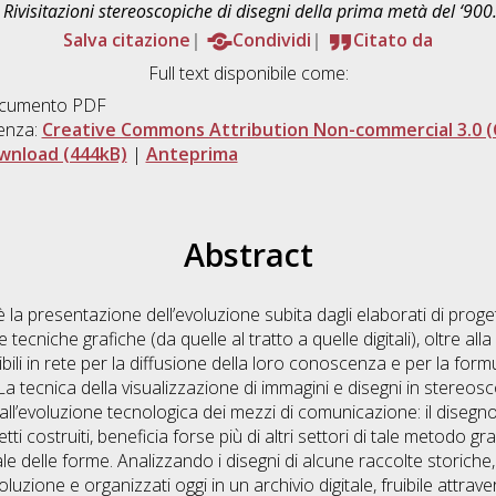
? Rivisitazioni stereoscopiche di disegni della prima metà del ‘900
Salva citazione
Condividi
Citato da
Full text disponibile come:
cumento PDF
enza:
Creative Commons Attribution Non-commercial 3.0 (
wnload (444kB)
|
Anteprima
Abstract
la presentazione dell’evoluzione subita dagli elaborati di proget
e tecniche grafiche (da quelle al tratto a quelle digitali), oltre al
ibili in rete per la diffusione della loro conoscenza e per la for
 La tecnica della visualizzazione di immagini e disegni in stereos
ll’evoluzione tecnologica dei mezzi di comunicazione: il disegno
tti costruiti, beneficia forse più di altri settori di tale metodo g
le delle forme. Analizzando i disegni di alcune raccolte storiche
isoluzione e organizzati oggi in un archivio digitale, fruibile attrav