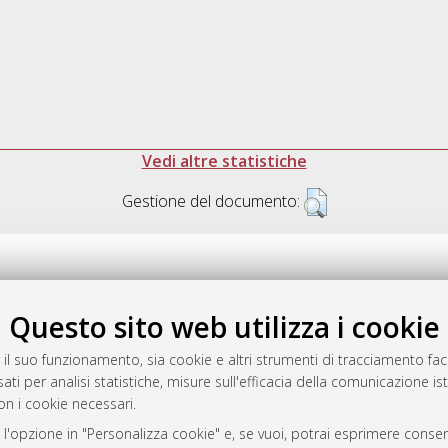
Vedi altre statistiche
Gestione del documento:
Questo sito web utilizza i cookie
.17616/R3P19R
gestito da
AlmaDL
 il suo funzionamento, sia cookie e altri strumenti di tracciamento faco
ati per analisi statistiche, misure sull'efficacia della comunicazione is
on i cookie necessari.
 l'opzione in "Personalizza cookie" e, se vuoi, potrai esprimere consens