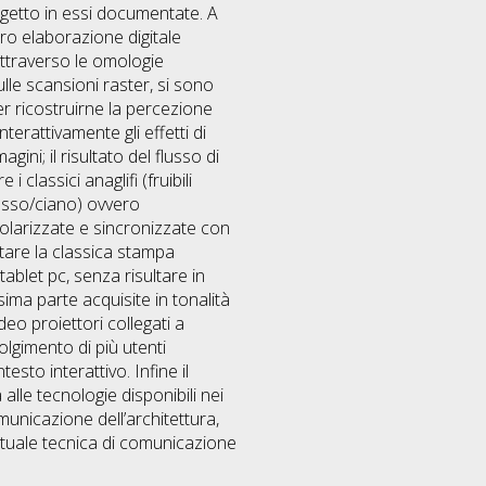
rogetto in essi documentate. A
oro elaborazione digitale
 attraverso le omologie
ulle scansioni raster, si sono
er ricostruirne la percezione
erattivamente gli effetti di
gini; il risultato del flusso di
classici anaglifi (fruibili
rosso/ciano) ovvero
polarizzate e sincronizzate con
ttare la classica stampa
tablet pc, senza risultare in
ima parte acquisite in tonalità
ideo proiettori collegati a
olgimento di più utenti
to interattivo. Infine il
lle tecnologie disponibili nei
municazione dell’architettura,
attuale tecnica di comunicazione