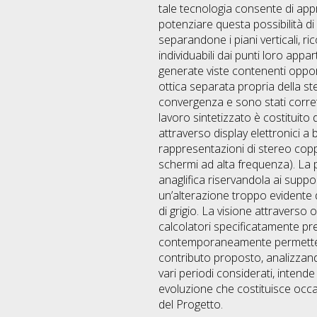
tale tecnologia consente di appr
potenziare questa possibilità di 
separandone i piani verticali, ri
individuabili dai punti loro appa
generate viste contenenti opport
ottica separata propria della ste
convergenza e sono stati corretti g
lavoro sintetizzato è costituito 
attraverso display elettronici a
rappresentazioni di stereo coppi
schermi ad alta frequenza). La p
anaglifica riservandola ai support
un’alterazione troppo evidente d
di grigio. La visione attraverso o
calcolatori specificatamente prep
contemporaneamente permette di
contributo proposto, analizzando
vari periodi considerati, intend
evoluzione che costituisce occa
del Progetto.