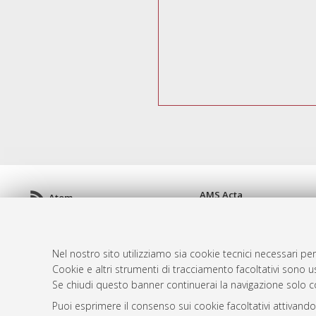
AMS Acta
Atom
ISSN: 2038-7954
Rss 1.0
re3data.org -
doi.org/10
Rss 2.0
Servizio implementato e 
Nel nostro sito utilizziamo sia cookie tecnici necessari per
Impostazioni Cookie
Cookie e altri strumenti di tracciamento facoltativi sono us
Informativa sulla privacy
Se chiudi questo banner continuerai la navigazione solo c
Condizioni d'uso del sito
Puoi esprimere il consenso sui cookie facoltativi attivando