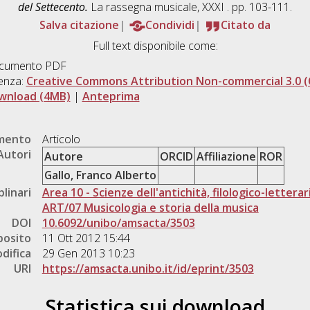
del Settecento.
La rassegna musicale, XXXI . pp. 103-111.
Salva citazione
Condividi
Citato da
Full text disponibile come:
cumento PDF
enza:
Creative Commons Attribution Non-commercial 3.0 (
wnload (4MB)
|
Anteprima
umento
Articolo
Autori
Autore
ORCID
Affiliazione
ROR
Gallo, Franco Alberto
plinari
Area 10 - Scienze dell'antichità, filologico-letterar
ART/07 Musicologia e storia della musica
DOI
10.6092/unibo/amsacta/3503
posito
11 Ott 2012 15:44
difica
29 Gen 2013 10:23
URI
https://amsacta.unibo.it/id/eprint/3503
Statistica sui download