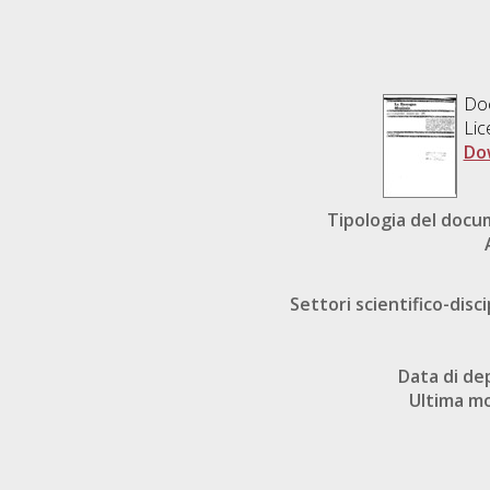
Do
Lic
Do
Tipologia del doc
Settori scientifico-disci
Data di de
Ultima mo