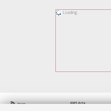
Loading...
AMS Acta
Atom
ISSN: 2038-7954