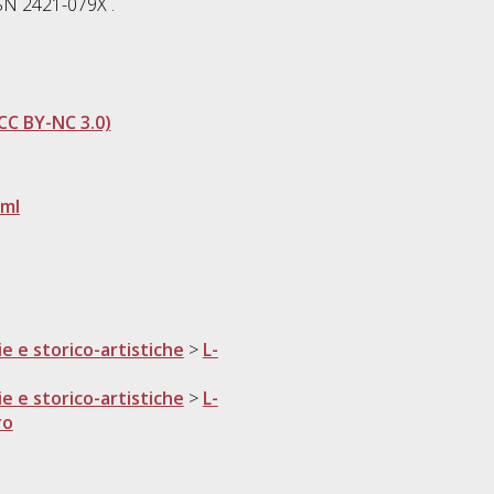
SSN 2421-079X .
CC BY-NC 3.0)
tml
ie e storico-artistiche
>
L-
ie e storico-artistiche
>
L-
ro