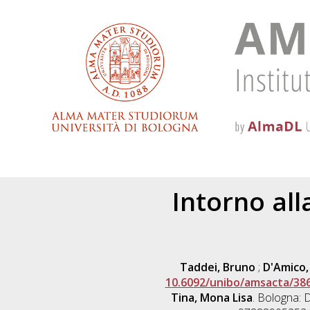
Intorno all
Taddei, Bruno
;
D'Amico,
10.6092/unibo/amsacta/38
Tina, Mona Lisa
. Bologna: D