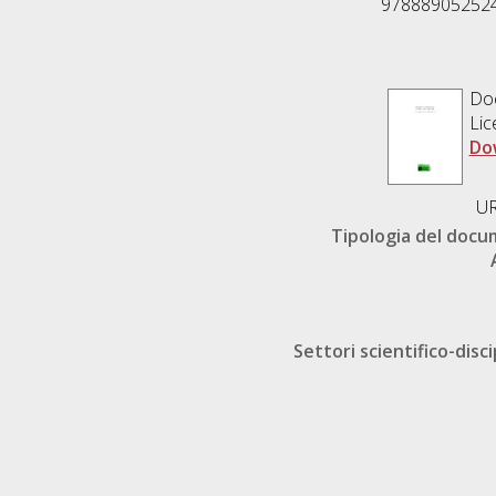
97888905252420
Do
Lic
Do
UR
Tipologia del doc
Settori scientifico-disci