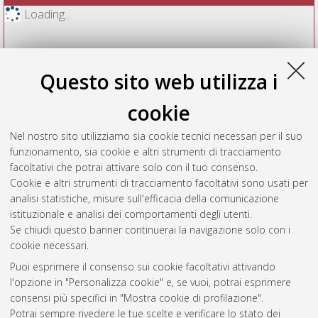
Loading...
Questo sito web utilizza i
cookie
Nel nostro sito utilizziamo sia cookie tecnici necessari per il suo
funzionamento, sia cookie e altri strumenti di tracciamento
facoltativi che potrai attivare solo con il tuo consenso.
Cookie e altri strumenti di tracciamento facoltativi sono usati per
Vedi altre statistiche
analisi statistiche, misure sull'efficacia della comunicazione
istituzionale e analisi dei comportamenti degli utenti.
Gestione del documento:
Se chiudi questo banner continuerai la navigazione solo con i
cookie necessari.
Puoi esprimere il consenso sui cookie facoltativi attivando
AMS Acta
l'opzione in "Personalizza cookie" e, se vuoi, potrai esprimere
ISSN: 2038-7954
Atom
consensi più specifici in "Mostra cookie di profilazione".
re3data.org -
Potrai sempre rivedere le tue scelte e verificare lo stato dei