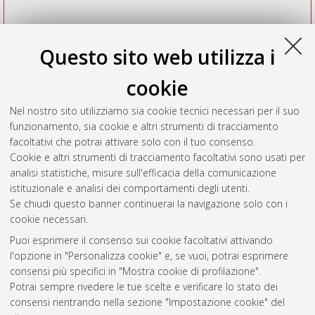
Questo sito web utilizza i
cookie
Nel nostro sito utilizziamo sia cookie tecnici necessari per il suo
funzionamento, sia cookie e altri strumenti di tracciamento
facoltativi che potrai attivare solo con il tuo consenso.
Cookie e altri strumenti di tracciamento facoltativi sono usati per
Vedi altre statistiche
analisi statistiche, misure sull'efficacia della comunicazione
istituzionale e analisi dei comportamenti degli utenti.
Gestione del documento:
Se chiudi questo banner continuerai la navigazione solo con i
cookie necessari.
Puoi esprimere il consenso sui cookie facoltativi attivando
AMS Acta
l'opzione in "Personalizza cookie" e, se vuoi, potrai esprimere
ISSN: 2038-7954
Atom
consensi più specifici in "Mostra cookie di profilazione".
re3data.org -
Potrai sempre rivedere le tue scelte e verificare lo stato dei
doi.org/10.17616/R3P19R
consensi rientrando nella sezione "Impostazione cookie" del
Rss
Servizio implementato e