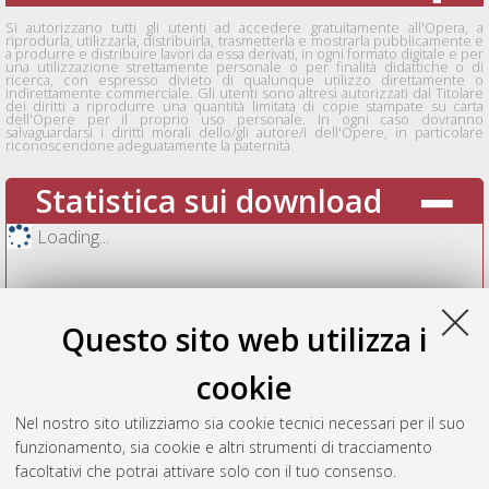
Si autorizzano tutti gli utenti ad accedere gratuitamente all'Opera, a
riprodurla, utilizzarla, distribuirla, trasmetterla e mostrarla pubblicamente e
a produrre e distribuire lavori da essa derivati, in ogni formato digitale e per
una utilizzazione strettamente personale o per finalità didattiche o di
ricerca, con espresso divieto di qualunque utilizzo direttamente o
indirettamente commerciale. Gli utenti sono altresì autorizzati dal Titolare
dei diritti a riprodurre una quantità limitata di copie stampate su carta
dell'Opere per il proprio uso personale. In ogni caso dovranno
salvaguardarsi i diritti morali dello/gli autore/i dell'Opere, in particolare
riconoscendone adeguatamente la paternità.
Statistica sui download
Loading...
Questo sito web utilizza i
cookie
Nel nostro sito utilizziamo sia cookie tecnici necessari per il suo
funzionamento, sia cookie e altri strumenti di tracciamento
facoltativi che potrai attivare solo con il tuo consenso.