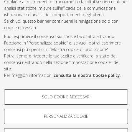
Cookie e altri strumenti di tracciamento facoltativi sono usati per
Vedi altre statistiche
analisi statistiche, misure sull'efficacia della comunicazione
istituzionale e analisi dei comportamenti degli utenti.
Gestione del documento:
Se chiudi questo banner continuerai la navigazione solo con i
cookie necessari.
Puoi esprimere il consenso sui cookie facoltativi attivando
AMS Acta
l'opzione in "Personalizza cookie" e, se vuoi, potrai esprimere
ISSN: 2038-7954
Atom
consensi più specifici in "Mostra cookie di profilazione".
re3data.org -
Potrai sempre rivedere le tue scelte e verificare lo stato dei
doi.org/10.17616/R3P19R
consensi rientrando nella sezione "Impostazione cookie" del
Rss
Servizio implementato e
1.0
sito.
gestito da
AlmaDL
Per maggiori informazioni
consulta la nostra Cookie policy
.
Impostazioni Cookie
Rss
Informativa sulla privacy
2.0
COOKIE DI PROFILAZIONE -
Condizioni d'uso del sito
SOLO COOKIE NECESSARI
FACOLTATIVI
Mission e policies del
repository
Si tratta di cookie utilizzati per analizzare le caratteristiche della
navigazione degli utenti, creare profili in base al loro comportamento
PERSONALIZZA COOKIE
sul sito, per analisi di marketing.
Mostra cookie di profilazione