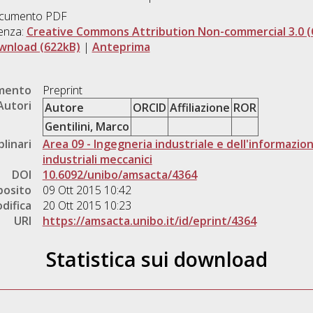
cumento PDF
enza:
Creative Commons Attribution Non-commercial 3.0 (
wnload (622kB)
|
Anteprima
umento
Preprint
Autori
Autore
ORCID
Affiliazione
ROR
Gentilini, Marco
plinari
Area 09 - Ingegneria industriale e dell'informazio
industriali meccanici
DOI
10.6092/unibo/amsacta/4364
posito
09 Ott 2015 10:42
difica
20 Ott 2015 10:23
URI
https://amsacta.unibo.it/id/eprint/4364
Statistica sui download