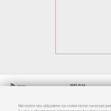
AMS Acta
Atom
ISSN: 2038-7954
Rss 1.0
re3data.org -
doi.org/10
Rss 2.0
Servizio implementato e 
Nel nostro sito utilizziamo sia cookie tecnici necessari per
Impostazioni Cookie