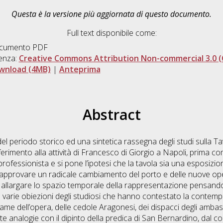
Questa è la versione più aggiornata di questo documento.
Full text disponibile come:
cumento PDF
enza:
Creative Commons Attribution Non-commercial 3.0 (
wnload (4MB)
|
Anteprima
Abstract
l periodo storico ed una sintetica rassegna degli studi sulla Ta
iferimento alla attività di Francesco di Giorgio a Napoli, prima c
rofessionista e si pone l’ipotesi che la tavola sia una esposizi
 approvare un radicale cambiamento del porto e delle nuove oper
 allargare lo spazio temporale della rappresentazione pensando a
arie obiezioni degli studiosi che hanno contestato la contempo
me dell’opera, delle cedole Aragonesi, dei dispacci degli ambasc
te analogie con il dipinto della predica di San Bernardino, dal co