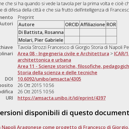
ne che si ha quando si vede la tavola per la prima volta e cioè ch
di difesa della città e che sia frutto dell’intelligenza di Francesc
umento
Preprint
Autori
Autore
ORCID
Affiliazione
ROR
Di Battista, Rosanna
Molari, Pier Gabriele
chiave
Tavola Strozzi Francesco di Giorgio Storia di Napoli 
plinari
Area 08 - Ingegneria civile e Architettura
>
ICAR/1
architettonica e urbana
Area 11 - Scienze storiche, filosofiche, pedagogic
Storia della scienza e delle tecniche
DOI
10.6092/unibo/amsacta/4305
posito
26 Ott 2015 10:56
difica
26 Ott 2015 10:56
URI
https://amsacta.unibo.it/id/eprint/4397
ersioni disponibili di questo documen
la Napoli Aragonese come progetto di Francesco di Giorgio