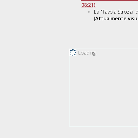
08:21)
La "Tavola Strozzi" 
[Attualmente visua
Loading...