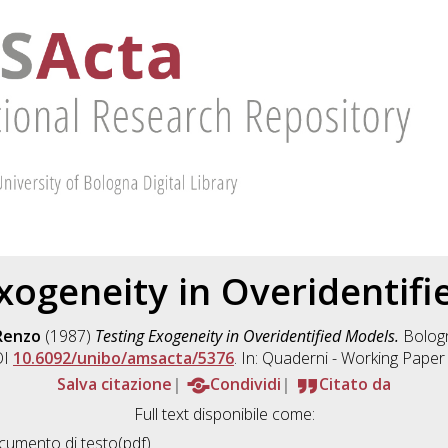
xogeneity in Overidentif
 Renzo
(1987)
Testing Exogeneity in Overidentified Models.
Bologn
OI
10.6092/unibo/amsacta/5376
. In: Quaderni - Working Pape
Salva citazione
Condividi
Citato da
Full text disponibile come:
umento di testo(pdf)