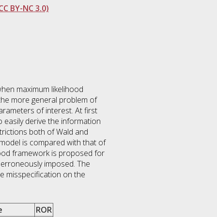
CC BY-NC 3.0)
 when maximum likelihood
f the more general problem of
ameters of interest. At first
o easily derive the information
strictions both of Wald and
d model is compared with that of
ihood framework is proposed for
e erroneously imposed. The
e misspecification on the
e
ROR