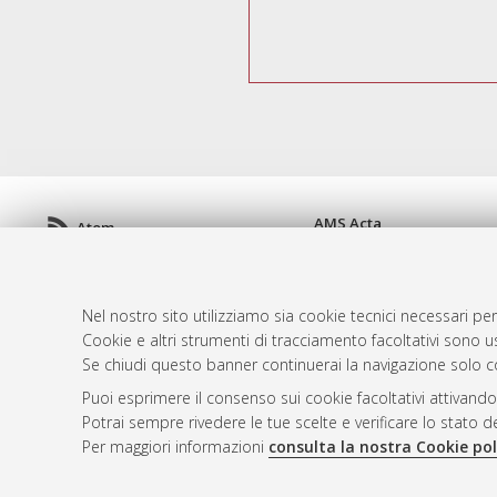
AMS Acta
Atom
ISSN: 2038-7954
Rss 1.0
re3data.org -
doi.org/10
Rss 2.0
Servizio implementato e 
Nel nostro sito utilizziamo sia cookie tecnici necessari per
Impostazioni Cookie
Cookie e altri strumenti di tracciamento facoltativi sono us
Informativa sulla privacy
Se chiudi questo banner continuerai la navigazione solo c
Condizioni d'uso del sito
Puoi esprimere il consenso sui cookie facoltativi attivando
Mission e policies del rep
Potrai sempre rivedere le tue scelte e verificare lo stato 
Per maggiori informazioni
consulta la nostra Cookie pol