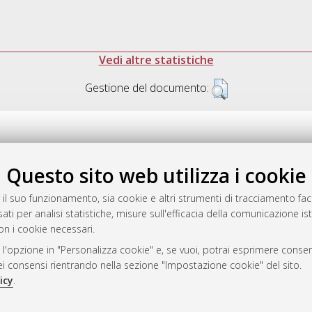
Vedi altre statistiche
Gestione del documento:
Questo sito web utilizza i cookie
.17616/R3P19R
gestito da
AlmaDL
 il suo funzionamento, sia cookie e altri strumenti di tracciamento faco
ati per analisi statistiche, misure sull'efficacia della comunicazione is
on i cookie necessari.
 l'opzione in "Personalizza cookie" e, se vuoi, potrai esprimere consens
ository
dei consensi rientrando nella sezione "Impostazione cookie" del sito.
icy
.