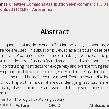
enza:
Creative Commons Attribution Non-commercial 3.0 (
wnload (152kB)
|
Anteprima
Abstract
onsequences of model overidentification on testing exogeneity,
erence are used. This situation is viewed as a particular case o
 "nuisance" parameters could help in making inference on the par
uitable likelihood function factorization is used which permits t
r constructing hoint tests for exogeneity and overidentifying re
ymptotic local power of the exogeneity test in the justidentifie
 assume that this last is the true model. Then the pseudolikel
of working woth a model where overidentifying restrictions ar
osing false restrictions is analysed and the consequences of th
xamined.
umento
Monografia (Working paper)
Autori
Autore
ORCID
Affiliazion