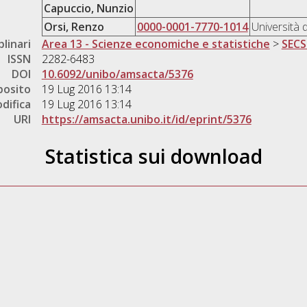
Capuccio, Nunzio
Orsi, Renzo
0000-0001-7770-1014
Università 
plinari
Area 13 - Scienze economiche e statistiche
>
SECS
ISSN
2282-6483
DOI
10.6092/unibo/amsacta/5376
posito
19 Lug 2016 13:14
difica
19 Lug 2016 13:14
URI
https://amsacta.unibo.it/id/eprint/5376
Statistica sui download