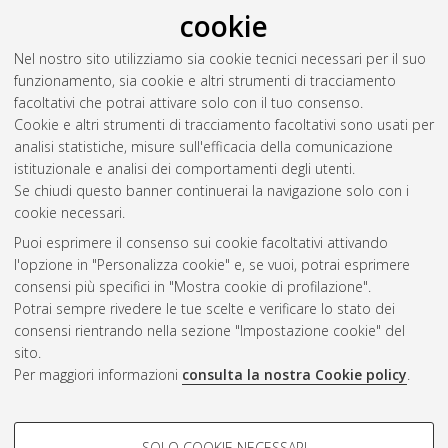
cookie
Nel nostro sito utilizziamo sia cookie tecnici necessari per il suo
funzionamento, sia cookie e altri strumenti di tracciamento
facoltativi che potrai attivare solo con il tuo consenso.
Cookie e altri strumenti di tracciamento facoltativi sono usati per
Vedi altre statistiche
analisi statistiche, misure sull'efficacia della comunicazione
istituzionale e analisi dei comportamenti degli utenti.
Gestione del documento:
Se chiudi questo banner continuerai la navigazione solo con i
cookie necessari.
Puoi esprimere il consenso sui cookie facoltativi attivando
AMS Acta
l'opzione in "Personalizza cookie" e, se vuoi, potrai esprimere
ISSN: 2038-7954
Atom
consensi più specifici in "Mostra cookie di profilazione".
re3data.org -
Potrai sempre rivedere le tue scelte e verificare lo stato dei
doi.org/10.17616/R3P19R
consensi rientrando nella sezione "Impostazione cookie" del
Rss
Servizio implementato e
1.0
sito.
gestito da
AlmaDL
Per maggiori informazioni
consulta la nostra Cookie policy
.
Impostazioni Cookie
Rss
Informativa sulla privacy
2.0
COOKIE DI PROFILAZIONE -
Condizioni d'uso del sito
SOLO COOKIE NECESSARI