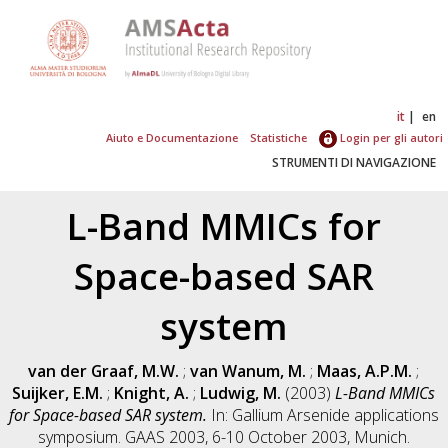
it
en
Aiuto e Documentazione
Statistiche
Login per gli autori
STRUMENTI DI NAVIGAZIONE
L-Band MMICs for
Space-based SAR
system
van der Graaf, M.W.
;
van Wanum, M.
;
Maas, A.P.M.
;
Suijker, E.M.
;
Knight, A.
;
Ludwig, M.
(2003)
L-Band MMICs
for Space-based SAR system.
In: Gallium Arsenide applications
symposium. GAAS 2003, 6-10 October 2003, Munich.