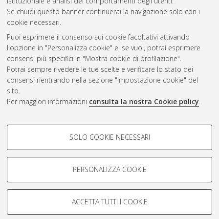
istituzionale e analisi dei comportamenti degli utenti.
Gestione del documento:
Se chiudi questo banner continuerai la navigazione solo con i
cookie necessari.
Puoi esprimere il consenso sui cookie facoltativi attivando
AMS Acta
l'opzione in "Personalizza cookie" e, se vuoi, potrai esprimere
ISSN: 2038-7954
Atom
consensi più specifici in "Mostra cookie di profilazione".
re3data.org -
Potrai sempre rivedere le tue scelte e verificare lo stato dei
doi.org/10.17616/R3P19R
consensi rientrando nella sezione "Impostazione cookie" del
Rss
Servizio implementato e
1.0
sito.
gestito da
AlmaDL
Per maggiori informazioni
consulta la nostra Cookie policy
.
Impostazioni Cookie
Rss
Informativa sulla privacy
2.0
COOKIE DI PROFILAZIONE -
Condizioni d'uso del sito
SOLO COOKIE NECESSARI
FACOLTATIVI
Mission e policies del
repository
Si tratta di cookie utilizzati per analizzare le caratteristiche della
navigazione degli utenti, creare profili in base al loro comportamento
PERSONALIZZA COOKIE
sul sito, per analisi di marketing.
Mostra cookie di profilazione
ACCETTA TUTTI I COOKIE
Google/Youtube Video
© ALMA MATER STUDIORUM - Università d Bologna, 2007-2026.
COOKIE TECNICI - NECESSARI