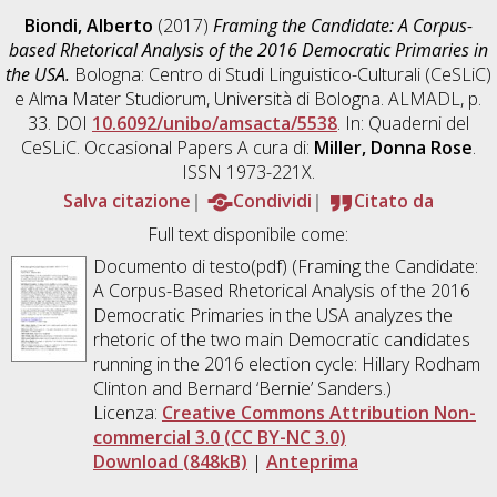
Biondi, Alberto
(2017)
Framing the Candidate: A Corpus-
based Rhetorical Analysis of the 2016 Democratic Primaries in
the USA.
Bologna: Centro di Studi Linguistico-Culturali (CeSLiC)
e Alma Mater Studiorum, Università di Bologna. ALMADL, p.
33. DOI
10.6092/unibo/amsacta/5538
. In: Quaderni del
CeSLiC. Occasional Papers A cura di:
Miller, Donna Rose
.
ISSN 1973-221X.
Salva citazione
Condividi
Citato da
Full text disponibile come:
Documento di testo(pdf) (Framing the Candidate:
A Corpus-Based Rhetorical Analysis of the 2016
Democratic Primaries in the USA analyzes the
rhetoric of the two main Democratic candidates
running in the 2016 election cycle: Hillary Rodham
Clinton and Bernard ‘Bernie’ Sanders.)
Licenza:
Creative Commons Attribution Non-
commercial 3.0 (CC BY-NC 3.0)
Download (848kB)
|
Anteprima