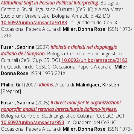
Attitudinal Shift in Persian Political Interpreting.
Bologna:
Centro di Studi Linguistico-Culturali (CeSLiC) e Alma Mater
Studiorum, Università di Bologna. AlmaDL, p. 42. DOI
10.6092/unibo/amsacta/6188
. In: Quaderni del CeSLiC.
Occasional Papers A cura di:
Miller, Donna Rose
. ISSN 1973-
221X.
Fusari, Sabrina
(2007)
Idioletti e dialetti nel doppiaggio
italiano de I Simpson.
Bologna: Centro di Studi Linguistico-
Culturali (CeSLiC), p. 35. DOI
10.6092/unibo/amsacta/2182
.
In: Quaderni del CeSLiC. Occasional Papers A cura di:
Miller,
Donna Rose
. ISSN 1973-221X.
Philip, Gill
(2007)
Idioms.
A cura di:
Malmkjaer, Kirsten
.
[Preprint]
Fusari, Sabrina
(2005)
Il direct mail per le organizzazioni
nonprofit: analisi retorica interculturale italiano-inglese.
Bologna: Centro di Studi Linguistico-Culturali (CeSLiC), DOI
10.6092/unibo/amsacta/953
. In: Quaderni del CeSLiC.
Occasional Papers A cura di:
Miller, Donna Rose
. ISSN 1973-