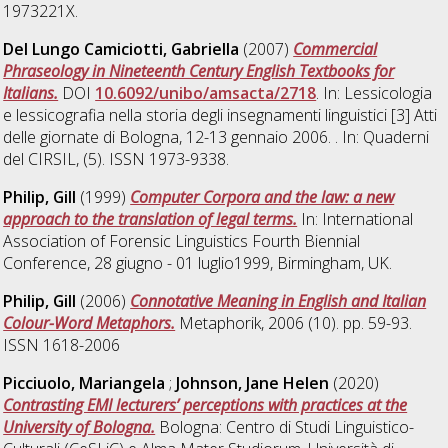
1973221X.
Del Lungo Camiciotti, Gabriella
(2007)
Commercial
Phraseology in Nineteenth Century English Textbooks for
Italians.
DOI
10.6092/unibo/amsacta/2718
. In: Lessicologia
e lessicografia nella storia degli insegnamenti linguistici [3] Atti
delle giornate di Bologna, 12-13 gennaio 2006. . In: Quaderni
del CIRSIL, (5). ISSN 1973-9338.
Philip, Gill
(1999)
Computer Corpora and the law: a new
approach to the translation of legal terms.
In: International
Association of Forensic Linguistics Fourth Biennial
Conference, 28 giugno - 01 luglio1999, Birmingham, UK.
Philip, Gill
(2006)
Connotative Meaning in English and Italian
Colour-Word Metaphors.
Metaphorik, 2006 (10). pp. 59-93.
ISSN 1618-2006
Picciuolo, Mariangela
;
Johnson, Jane Helen
(2020)
Contrasting EMI lecturers’ perceptions with practices at the
University of Bologna.
Bologna: Centro di Studi Linguistico-