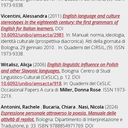
1973-9338.
Vicentini, Alessandra
(2011)
English language and culture
stereotypes in the eighteenth century: the first grammars of
English for Italian learners.
DOI
10.6092/unibo/amsacta/2981
. In: Manuali: norma, ideologia,
identità culturale (prospettiva diacronica). Atti della giornata di
Bologna, 29 gennaio 2010. . In: Quaderni del CIRSIL, (9). ISSN
1973-9338.
Witalisz, Alicja
(2006)
English linguistic influence on Polish
and other Slavonic languages.
Bologna: Centro di Studi
Linguistico-Culturali (CeSLiC), p. 12. DOI
10.6092/unibo/amsacta/918
. In: Quaderni del CeSLiC.
Occasional Papers A cura di:
Miller, Donna Rose
. ISSN 1973-
221X.
Antonini, Rachele
;
Bucaria, Chiara
;
Nasi, Nicola
(2024)
Espressione personale attraverso la poesia. Manuale delle
attività di repilot.
Bologna: Dipartimento di Interpretazione e
Traduzione, p. 33. ISBN 9788854971769. DOI