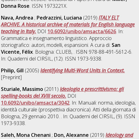
Donna Rose
. ISSN 1973221X.
Nava, Andrea
;
Pedrazzini, Luciana
(2019)
ITALY ELT
ARCHIVE. A historical archive of materials for English language
teaching in Italy.
DOI
10.6092/unibo/amsacta/6626
. In:
Grammatica e insegnamento linguistico. Approccio
storiografico: autori, modelli, espansioni. A cura di:
San
Vicente, Félix
. Bologna: CLUEB, . ISBN 978-88-491-5612-6.
In: Quaderni del CIRSIL, (12). ISSN 1973-9338.
Philip, Gill
(2005)
Identifying Multi-Word Units in Context.
[Preprint]
Sturiale, Massimo
(2011)
Ideologia e prescrittivismo: gli
spelling-books del XVIII secolo.
DOI
10.6092/unibo/amsacta/3042
. In: Manuali: norma, ideologia,
identità culturale (prospettiva diacronica). Atti della giornata di
Bologna, 29 gennaio 2010. . In: Quaderni del CIRSIL, (9). ISSN
1973-9338.
Saleh, Mona Chenani
;
Don, Alexanne
(2019)
Ideology and