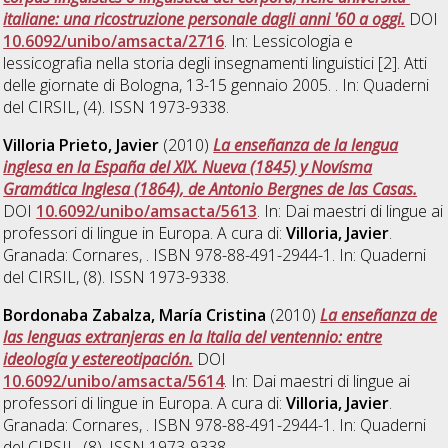
italiane: una ricostruzione personale dagli anni '60 a oggi.
DOI
10.6092/unibo/amsacta/2716
. In: Lessicologia e
lessicografia nella storia degli insegnamenti linguistici [2]. Atti
delle giornate di Bologna, 13-15 gennaio 2005. . In: Quaderni
del CIRSIL, (4). ISSN 1973-9338.
Villoria Prieto, Javier
(2010)
La enseñanza de la lengua
inglesa en la España del XIX. Nueva (1845) y Novísma
Gramática Inglesa (1864), de Antonio Bergnes de las Casas.
DOI
10.6092/unibo/amsacta/5613
. In: Dai maestri di lingue ai
professori di lingue in Europa. A cura di:
Villoria, Javier
.
Granada: Cornares, . ISBN 978-88-491-2944-1. In: Quaderni
del CIRSIL, (8). ISSN 1973-9338.
Bordonaba Zabalza, María Cristina
(2010)
La enseñanza de
las lenguas extranjeras en la Italia del ventennio: entre
ideología y estereotipación.
DOI
10.6092/unibo/amsacta/5614
. In: Dai maestri di lingue ai
professori di lingue in Europa. A cura di:
Villoria, Javier
.
Granada: Cornares, . ISBN 978-88-491-2944-1. In: Quaderni
del CIRSIL, (8). ISSN 1973-9338.