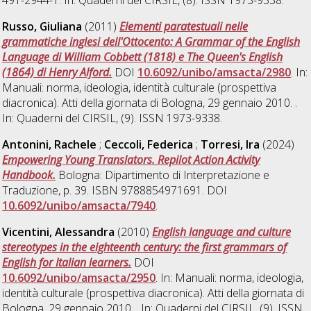
491-2944-1. In: Quaderni del CIRSIL, (8). ISSN 1973-9338.
Russo, Giuliana
(2011)
Elementi paratestuali nelle
grammatiche inglesi dell'Ottocento: A Grammar of the English
Language di William Cobbett (1818) e The Queen's English
(1864) di Henry Alford.
DOI
10.6092/unibo/amsacta/2980
. In:
Manuali: norma, ideologia, identità culturale (prospettiva
diacronica). Atti della giornata di Bologna, 29 gennaio 2010. .
In: Quaderni del CIRSIL, (9). ISSN 1973-9338.
Antonini, Rachele
;
Ceccoli, Federica
;
Torresi, Ira
(2024)
Empowering Young Translators. Repilot Action Activity
Handbook.
Bologna: Dipartimento di Interpretazione e
Traduzione, p. 39. ISBN 9788854971691. DOI
10.6092/unibo/amsacta/7940
.
Vicentini, Alessandra
(2010)
English language and culture
stereotypes in the eighteenth century: the first grammars of
English for Italian learners.
DOI
10.6092/unibo/amsacta/2950
. In: Manuali: norma, ideologia,
identità culturale (prospettiva diacronica). Atti della giornata di
Bologna, 29 gennaio 2010. . In: Quaderni del CIRSIL, (9). ISSN