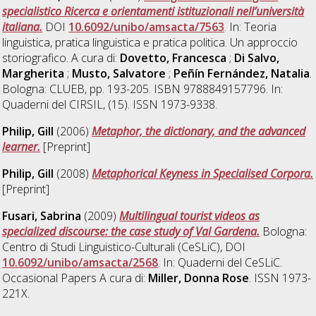
specialistico Ricerca e orientamenti istituzionali nell’università
italiana.
DOI
10.6092/unibo/amsacta/7563
. In: Teoria
linguistica, pratica linguistica e pratica politica. Un approccio
storiografico. A cura di:
Dovetto, Francesca
;
Di Salvo,
Margherita
;
Musto, Salvatore
;
Peñín Fernández, Natalia
.
Bologna: CLUEB, pp. 193-205. ISBN 9788849157796. In:
Quaderni del CIRSIL, (15). ISSN 1973-9338.
Philip, Gill
(2006)
Metaphor, the dictionary, and the advanced
learner.
[Preprint]
Philip, Gill
(2008)
Metaphorical Keyness in Specialised Corpora.
[Preprint]
Fusari, Sabrina
(2009)
Multilingual tourist videos as
specialized discourse: the case study of Val Gardena.
Bologna:
Centro di Studi Linguistico-Culturali (CeSLiC), DOI
10.6092/unibo/amsacta/2568
. In: Quaderni del CeSLiC.
Occasional Papers A cura di:
Miller, Donna Rose
. ISSN 1973-
221X.