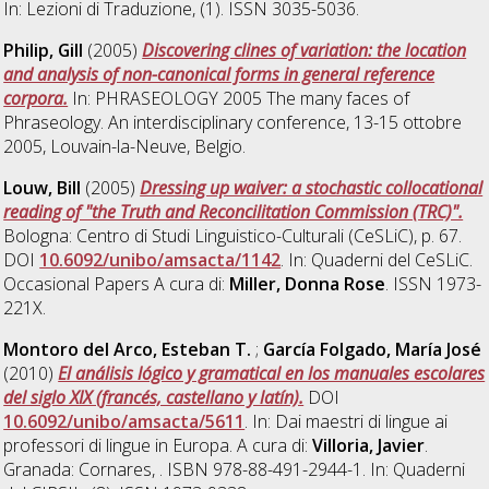
In: Lezioni di Traduzione, (1). ISSN 3035-5036.
Philip, Gill
(2005)
Discovering clines of variation: the location
and analysis of non-canonical forms in general reference
corpora.
In: PHRASEOLOGY 2005 The many faces of
Phraseology. An interdisciplinary conference, 13-15 ottobre
2005, Louvain-la-Neuve, Belgio.
Louw, Bill
(2005)
Dressing up waiver: a stochastic collocational
reading of "the Truth and Reconcilitation Commission (TRC)".
Bologna: Centro di Studi Linguistico-Culturali (CeSLiC), p. 67.
DOI
10.6092/unibo/amsacta/1142
. In: Quaderni del CeSLiC.
Occasional Papers A cura di:
Miller, Donna Rose
. ISSN 1973-
221X.
Montoro del Arco, Esteban T.
;
García Folgado, María José
(2010)
El análisis lógico y gramatical en los manuales escolares
del siglo XIX (francés, castellano y latín).
DOI
10.6092/unibo/amsacta/5611
. In: Dai maestri di lingue ai
professori di lingue in Europa. A cura di:
Villoria, Javier
.
Granada: Cornares, . ISBN 978-88-491-2944-1. In: Quaderni