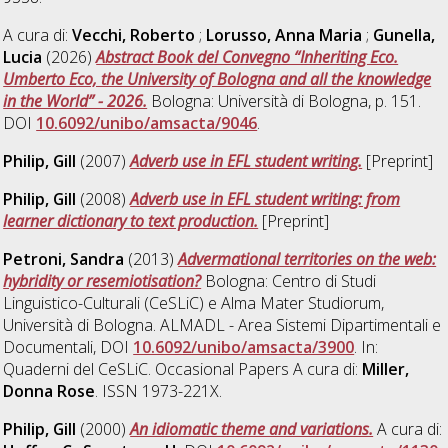
A cura di:
Vecchi, Roberto
;
Lorusso, Anna Maria
;
Gunella,
Lucia
(2026)
Abstract Book del Convegno “Inheriting Eco.
Umberto Eco, the University of Bologna and all the knowledge
in the World” - 2026.
Bologna: Università di Bologna, p. 151.
DOI
10.6092/unibo/amsacta/9046
.
Philip, Gill
(2007)
Adverb use in EFL student writing.
[Preprint]
Philip, Gill
(2008)
Adverb use in EFL student writing: from
learner dictionary to text production.
[Preprint]
Petroni, Sandra
(2013)
Advermational territories on the web:
hybridity or resemiotisation?
Bologna: Centro di Studi
Linguistico-Culturali (CeSLiC) e Alma Mater Studiorum,
Università di Bologna. ALMADL - Area Sistemi Dipartimentali e
Documentali, DOI
10.6092/unibo/amsacta/3900
. In:
Quaderni del CeSLiC. Occasional Papers A cura di:
Miller,
Donna Rose
. ISSN 1973-221X.
Philip, Gill
(2000)
An idiomatic theme and variations.
A cura di: