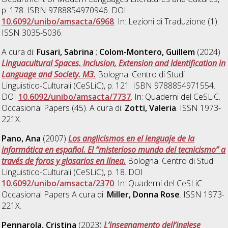
p. 178. ISBN 9788854970946. DOI
10.6092/unibo/amsacta/6968
. In: Lezioni di Traduzione (1).
ISSN 3035-5036.
A cura di:
Fusari, Sabrina
;
Colom-Montero, Guillem
(2024)
Linguacultural Spaces. Inclusion, Extension and Identification in
Language and Society. M3.
Bologna: Centro di Studi
Linguistico-Culturali (CeSLiC), p. 121. ISBN 9788854971554.
DOI
10.6092/unibo/amsacta/7737
. In: Quaderni del CeSLiC.
Occasional Papers (45). A cura di:
Zotti, Valeria
. ISSN 1973-
221X.
Pano, Ana
(2007)
Los anglicismos en el lenguaje de la
informática en español. El “misterioso mundo del tecnicismo” a
través de foros y glosarios en línea.
Bologna: Centro di Studi
Linguistico-Culturali (CeSLiC), p. 18. DOI
10.6092/unibo/amsacta/2370
. In: Quaderni del CeSLiC.
Occasional Papers A cura di:
Miller, Donna Rose
. ISSN 1973-
221X.
Pennarola, Cristina
(2023)
L’insegnamento dell’inglese