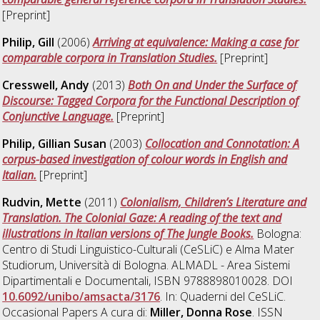
[Preprint]
Philip, Gill
(2006)
Arriving at equivalence: Making a case for
comparable corpora in Translation Studies.
[Preprint]
Cresswell, Andy
(2013)
Both On and Under the Surface of
Discourse: Tagged Corpora for the Functional Description of
Conjunctive Language.
[Preprint]
Philip, Gillian Susan
(2003)
Collocation and Connotation: A
corpus-based investigation of colour words in English and
Italian.
[Preprint]
Rudvin, Mette
(2011)
Colonialism, Children’s Literature and
Translation. The Colonial Gaze: A reading of the text and
illustrations in Italian versions of The Jungle Books.
Bologna:
Centro di Studi Linguistico-Culturali (CeSLiC) e Alma Mater
Studiorum, Università di Bologna. ALMADL - Area Sistemi
Dipartimentali e Documentali, ISBN 9788898010028. DOI
10.6092/unibo/amsacta/3176
. In: Quaderni del CeSLiC.
Occasional Papers A cura di:
Miller, Donna Rose
. ISSN