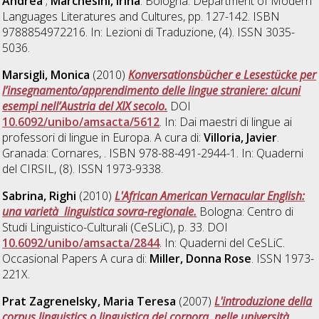
Andrea
;
Marchesini, Irina
. Bologna: Department of Modern
Languages Literatures and Cultures, pp. 127-142. ISBN
9788854972216. In: Lezioni di Traduzione, (4). ISSN 3035-
5036.
Marsigli, Monica
(2010)
Konversationsbücher e Lesestücke per
l’insegnamento/apprendimento delle lingue straniere: alcuni
esempi nell’Austria del XIX secolo.
DOI
10.6092/unibo/amsacta/5612
. In: Dai maestri di lingue ai
professori di lingue in Europa. A cura di:
Villoria, Javier
.
Granada: Cornares, . ISBN 978-88-491-2944-1. In: Quaderni
del CIRSIL, (8). ISSN 1973-9338.
Sabrina, Righi
(2010)
L'African American Vernacular English:
una varietà linguistica sovra-regionale.
Bologna: Centro di
Studi Linguistico-Culturali (CeSLiC), p. 33. DOI
10.6092/unibo/amsacta/2844
. In: Quaderni del CeSLiC.
Occasional Papers A cura di:
Miller, Donna Rose
. ISSN 1973-
221X.
Prat Zagrenelsky, Maria Teresa
(2007)
L'introduzione della
corpus linguistics o linguistica dei corpora, nelle università