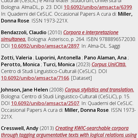
Culturali (CeSLiC) e Alma Mater Studiorum, Università di
Bologna. AlmaDL, p. 23. DOI
10.6092/unibo/amsacta/6399
.
In: Quaderni del CeSLiC. Occasional Papers A cura di:
Miller,
Donna Rose
. ISSN 1973-221X.
Bendazzoli, Claudio
(2010)
Corpora e interpretazione
simultanea.
Bologna: Asterisco, p. 264. ISBN 9788896572030.
DOI
10.6092/unibo/amsacta/2897
. In: Alma-DL. Saggi
Zotti, Valeria
;
Luporini, Antonella
;
Pano Alaman, Ana
;
Perotto, Monica
;
Turci, Monica
(2023)
Corpus UniCittà.
Centro di Studi Linguistico-Culturali (CeSLiC). DOI
10.6092/unibo/amsacta/7166
. [Dataset]
Johnson, Jane Helen
(2008)
Corpus stylistics and translation.
Bologna: Centro di Studi Linguistico-Culturali (CeSLiC), p. 15.
DOI
10.6092/unibo/amsacta/2507
. In: Quaderni del CeSLiC.
Occasional Papers A cura di:
Miller, Donna Rose
. ISSN 1973-
221X.
Cresswell, Andy
(2013)
Creating KWIC-searchable corpora
through tagging argumentative texts with logical relations using