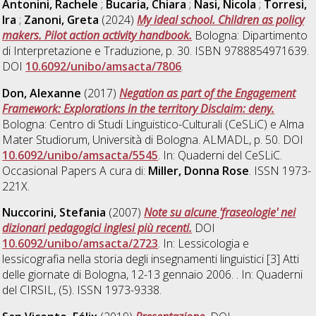
Antonini, Rachele
;
Bucaria, Chiara
;
Nasi, Nicola
;
Torresi,
Ira
;
Zanoni, Greta
(2024)
My ideal school. Children as policy
makers. Pilot action activity handbook.
Bologna: Dipartimento
di Interpretazione e Traduzione, p. 30. ISBN 9788854971639.
DOI
10.6092/unibo/amsacta/7806
.
Don, Alexanne
(2017)
Negation as part of the Engagement
Framework: Explorations in the territory Disclaim: deny.
Bologna: Centro di Studi Linguistico-Culturali (CeSLiC) e Alma
Mater Studiorum, Università di Bologna. ALMADL, p. 50. DOI
10.6092/unibo/amsacta/5545
. In: Quaderni del CeSLiC.
Occasional Papers A cura di:
Miller, Donna Rose
. ISSN 1973-
221X.
Nuccorini, Stefania
(2007)
Note su alcune 'fraseologie' nei
dizionari pedagogici inglesi più recenti.
DOI
10.6092/unibo/amsacta/2723
. In: Lessicologia e
lessicografia nella storia degli insegnamenti linguistici [3] Atti
delle giornate di Bologna, 12-13 gennaio 2006. . In: Quaderni
del CIRSIL, (5). ISSN 1973-9338.