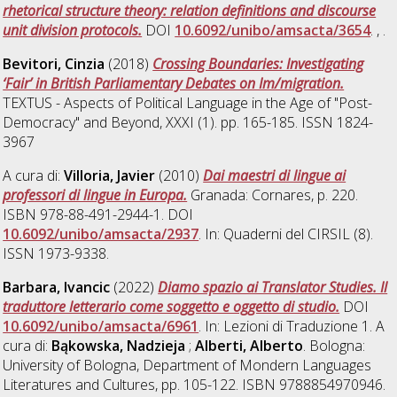
rhetorical structure theory: relation definitions and discourse
unit division protocols.
DOI
10.6092/unibo/amsacta/3654
. , .
Bevitori, Cinzia
(2018)
Crossing Boundaries: Investigating
‘Fair’ in British Parliamentary Debates on Im/migration.
TEXTUS - Aspects of Political Language in the Age of "Post-
Democracy" and Beyond, XXXI (1). pp. 165-185. ISSN 1824-
3967
A cura di:
Villoria, Javier
(2010)
Dai maestri di lingue ai
professori di lingue in Europa.
Granada: Cornares, p. 220.
ISBN 978-88-491-2944-1. DOI
10.6092/unibo/amsacta/2937
. In: Quaderni del CIRSIL (8).
ISSN 1973-9338.
Barbara, Ivancic
(2022)
Diamo spazio ai Translator Studies. Il
traduttore letterario come soggetto e oggetto di studio.
DOI
10.6092/unibo/amsacta/6961
. In: Lezioni di Traduzione 1. A
cura di:
Bąkowska, Nadzieja
;
Alberti, Alberto
. Bologna:
University of Bologna, Department of Mondern Languages
Literatures and Cultures, pp. 105-122. ISBN 9788854970946.