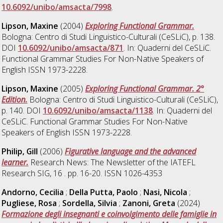
10.6092/unibo/amsacta/7998
.
Lipson, Maxine
(2004)
Exploring Functional Grammar.
Bologna: Centro di Studi Linguistico-Culturali (CeSLiC), p. 138.
DOI
10.6092/unibo/amsacta/871
. In: Quaderni del CeSLiC.
Functional Grammar Studies For Non-Native Speakers of
English ISSN 1973-2228.
Lipson, Maxine
(2005)
Exploring Functional Grammar. 2°
Edition.
Bologna: Centro di Studi Linguistico-Culturali (CeSLiC),
p. 140. DOI
10.6092/unibo/amsacta/1138
. In: Quaderni del
CeSLiC. Functional Grammar Studies For Non-Native
Speakers of English ISSN 1973-2228.
Philip, Gill
(2006)
Figurative language and the advanced
learner.
Research News: The Newsletter of the IATEFL
Research SIG, 16 . pp. 16-20. ISSN 1026-4353
Andorno, Cecilia
;
Della Putta, Paolo
;
Nasi, Nicola
;
Pugliese, Rosa
;
Sordella, Silvia
;
Zanoni, Greta
(2024)
Formazione degli insegnanti e coinvolgimento delle famiglie in