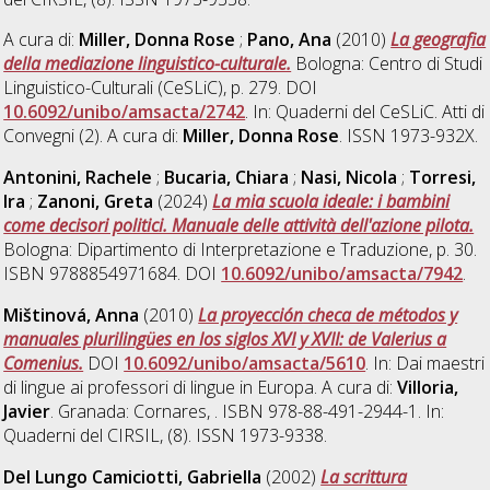
A cura di:
Miller, Donna Rose
;
Pano, Ana
(2010)
La geografia
della mediazione linguistico-culturale.
Bologna: Centro di Studi
Linguistico-Culturali (CeSLiC), p. 279. DOI
10.6092/unibo/amsacta/2742
. In: Quaderni del CeSLiC. Atti di
Convegni (2). A cura di:
Miller, Donna Rose
. ISSN 1973-932X.
Antonini, Rachele
;
Bucaria, Chiara
;
Nasi, Nicola
;
Torresi,
Ira
;
Zanoni, Greta
(2024)
La mia scuola ideale: i bambini
come decisori politici. Manuale delle attività dell'azione pilota.
Bologna: Dipartimento di Interpretazione e Traduzione, p. 30.
ISBN 9788854971684. DOI
10.6092/unibo/amsacta/7942
.
Mištinová, Anna
(2010)
La proyección checa de métodos y
manuales plurilingües en los siglos XVI y XVII: de Valerius a
Comenius.
DOI
10.6092/unibo/amsacta/5610
. In: Dai maestri
di lingue ai professori di lingue in Europa. A cura di:
Villoria,
Javier
. Granada: Cornares, . ISBN 978-88-491-2944-1. In:
Quaderni del CIRSIL, (8). ISSN 1973-9338.
Del Lungo Camiciotti, Gabriella
(2002)
La scrittura