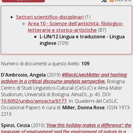
Settori scientifico-disciplinari
(1)
Area 10 - Scienze dell'antichità, filologico-
letterarie e storico-artistiche
(87)
L-LIN/12 Lingua e traduzione - Lingua
inglese
(109)
Numero di documenti a questo livello:
109
.
D'Ambrosio, Angela
(2019)
#BlackLivesMatter and hashtag
activism in a critical discourse analysis perspective.
Bologna:
Centro di Studi Linguistico-Culturali (CeSLiC) e Alma Mater
Studiorum, Università di Bologna. AlmaDL, p. 45. DOI
10.6092/unibo/amsacta/6177
. In: Quaderni del CeSLiC.
Occasional Papers A cura di:
Miller, Donna Rose
. ISSN 1973-
221X.
Spinzi, Cinzia
(2010)
'How this holiday makes a difference': the
language of environment and the environment of nature in a