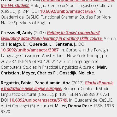
the EFL student.
Bologna: Centro di Studi Linguistico-Culturali
(CeSLiC), p. 244. DOI
10.6092/unibo/amsacta/867
. In:
Quaderni del CeSLiC. Functional Grammar Studies For Non-
Native Speakers of English
Cresswell, Andy
(2007)
Getting to ‘know’ connectors?
Evaluating data-driven learning in a writing skills course.
A cura
di:
Hidalgo, E.
;
Quereda, L.
;
Santana, J.
. DOI
10.6092/unibo/amsacta/3087
. In: Corpora in the Foreign
Language Classroom. Amsterdam - New York: Rodopi, pp.
267-287. ISBN 978-90-420-2142-6. In: Language and
Computers: Studies in Practical Linguistics A cura di:
Mair,
Christian
;
Meyer, Charles F.
;
Oostdijk, Nelleke
.
Regattin, Fabio
;
Pano Alamán, Ana
(2017)
Giochi di parole
e traduzione nelle lingue europee.
Bologna: Centro di Studi
Linguistico-Culturali (CeSLiC), p. 109. ISBN 9788898010721.
DOI
10.6092/unibo/amsacta/5749
. In: Quaderni del CeSLiC.
Atti di Convegni (5). A cura di:
Miller, Donna Rose
. ISSN 1973-
932X.