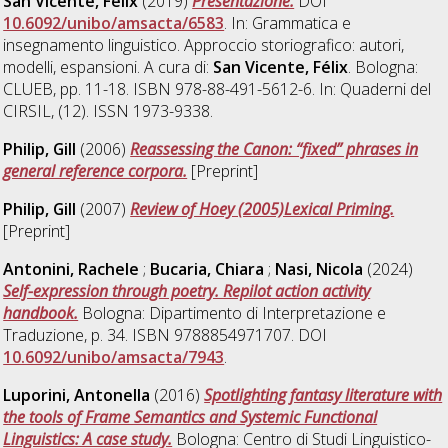
San Vicente, Félix
(2019)
Presentazione.
DOI
10.6092/unibo/amsacta/6583
. In: Grammatica e
insegnamento linguistico. Approccio storiografico: autori,
modelli, espansioni. A cura di:
San Vicente, Félix
. Bologna:
CLUEB, pp. 11-18. ISBN 978-88-491-5612-6. In: Quaderni del
CIRSIL, (12). ISSN 1973-9338.
Philip, Gill
(2006)
Reassessing the Canon: “fixed” phrases in
general reference corpora.
[Preprint]
Philip, Gill
(2007)
Review of Hoey (2005)Lexical Priming.
[Preprint]
Antonini, Rachele
;
Bucaria, Chiara
;
Nasi, Nicola
(2024)
Self-expression through poetry. Repilot action activity
handbook.
Bologna: Dipartimento di Interpretazione e
Traduzione, p. 34. ISBN 9788854971707. DOI
10.6092/unibo/amsacta/7943
.
Luporini, Antonella
(2016)
Spotlighting fantasy literature with
the tools of Frame Semantics and Systemic Functional
Linguistics: A case study.
Bologna: Centro di Studi Linguistico-