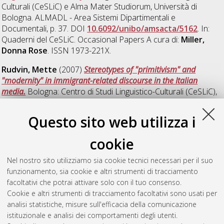
Culturali (CeSLiC) e Alma Mater Studiorum, Università di
Bologna. ALMADL - Area Sistemi Dipartimentali e
Documentali, p. 37. DOI
10.6092/unibo/amsacta/5162
. In:
Quaderni del CeSLiC. Occasional Papers A cura di:
Miller,
Donna Rose
. ISSN 1973-221X.
Rudvin, Mette
(2007)
Stereotypes of "primitivism" and
"modernity" in immigrant-related discourse in the Italian
media.
Bologna: Centro di Studi Linguistico-Culturali (CeSLiC),
p. 18. DOI
10.6092/unibo/amsacta/2293
. In: Quaderni del
CeSLiC. Occasional Papers A cura di:
Miller, Donna Rose
.
Questo sito web utilizza i
ISSN 1973-221X.
cookie
Andorno, Cecilia
;
Della Putta, Paolo
;
Nasi, Nicola
;
Pugliese, Rosa
;
Sordella, Silvia
;
Zanoni, Greta
(2024)
Nel nostro sito utilizziamo sia cookie tecnici necessari per il suo
Teacher training and family involvement in pluralistic
funzionamento, sia cookie e altri strumenti di tracciamento
approaches to language education. Pilot action activity
facoltativi che potrai attivare solo con il tuo consenso.
handbook.
Bologna: Dipartimento di Interpretazione e
Cookie e altri strumenti di tracciamento facoltativi sono usati per
Traduzione, p. 56. ISBN 9788854971714. DOI
analisi statistiche, misure sull'efficacia della comunicazione
10.6092/unibo/amsacta/7944
.
istituzionale e analisi dei comportamenti degli utenti.