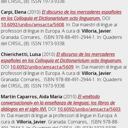
del CIRSIL, (8). ISSN 1973-9338.
Carpi, Elena
(2010)
El discurso de los mercaderes españoles
en los Colloquia et Dictionariolum octo linguarum.
DOI
10.6092/unibo/amsacta/5608
. In: Dai maestri di lingue ai
professori di lingue in Europa. A cura di:
Villoria, Javier
.
Granada: Cornares, . ISBN 978-88-491-2944-1. In: Quaderni
del CIRSIL, (8). ISSN 1973-9338.
Chierichetti, Luisa
(2010)
El discurso de los mercaderes
españoles en los Colloquia et Dictionariolum octo linguarum.
DOI
10.6092/unibo/amsacta/5609
. In: Dai maestri di lingue ai
professori di lingue in Europa. A cura di:
Villoria, Javier
.
Granada: Cornares, . ISBN 978-88-491-2944-1. In: Quaderni
del CIRSIL, (8). ISSN 1973-9338.
Martin Caparros, Aida Maria
(2010)
El «método
conversacional» en la enseñanza de lenguas: los libros de
diálogos en el siglo XVI.
DOI
10.6092/unibo/amsacta/5603
.
In: Dai maestri di lingue ai professori di lingue in Europa. A
cura di:
Villoria, Javier
. Granada: Cornares, . ISBN 978-88-