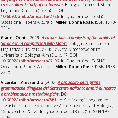
cross-cultural study of ecotourism.
Bologna: Centro di Studi
Linguistico-Culturali (CeSLiC), DOI
10.6092/unibo/amsacta/2786
. In: Quaderni del CeSLiC.
Occasional Papers A cura di:
Miller, Donna Rose
. ISSN 1973-
221X.
Gianni, Onnis
(2019)
A corpus-based analysis of the vitality of
Sardinian. A comparison with Māori.
Bologna: Centro di Studi
Linguistico-Culturali (CeSLiC) e Alma Mater Studiorum,
Università di Bologna. AlmaDL, p. 47. DOI
10.6092/unibo/amsacta/6196
. In: Quaderni del CeSLiC.
Occasional Papers A cura di:
Miller, Donna Rose
. ISSN 1973-
221X.
Vicentini, Alessandra
(2002)
A proposito delle prime
grammatiche d'inglese del Settecento italiano: ambiti di ricerca
e problematiche metodologiche.
DOI
10.6092/unibo/amsacta/881
. In: Storia degli insegnamenti
linguistici: risultati e prospettive Atti della giornata di Bologna,
15 novembre 2002. . In: Quaderni del CIRSIL, (1). ISSN 1973-
9338.