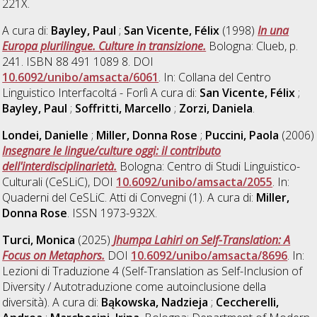
221X.
A cura di:
Bayley, Paul
;
San Vicente, Félix
(1998)
In una
Europa plurilingue. Culture in transizione.
Bologna: Clueb, p.
241. ISBN 88 491 1089 8. DOI
10.6092/unibo/amsacta/6061
. In: Collana del Centro
Linguistico Interfacoltá - Forlì A cura di:
San Vicente, Félix
;
Bayley, Paul
;
Soffritti, Marcello
;
Zorzi, Daniela
.
Londei, Danielle
;
Miller, Donna Rose
;
Puccini, Paola
(2006)
Insegnare le lingue/culture oggi: il contributo
dell'interdisciplinarietà.
Bologna: Centro di Studi Linguistico-
Culturali (CeSLiC), DOI
10.6092/unibo/amsacta/2055
. In:
Quaderni del CeSLiC. Atti di Convegni (1). A cura di:
Miller,
Donna Rose
. ISSN 1973-932X.
Turci, Monica
(2025)
Jhumpa Lahiri on Self-Translation: A
Focus on Metaphors.
DOI
10.6092/unibo/amsacta/8696
. In:
Lezioni di Traduzione 4 (Self-Translation as Self-Inclusion of
Diversity / Autotraduzione come autoinclusione della
diversità). A cura di:
Bąkowska, Nadzieja
;
Ceccherelli,