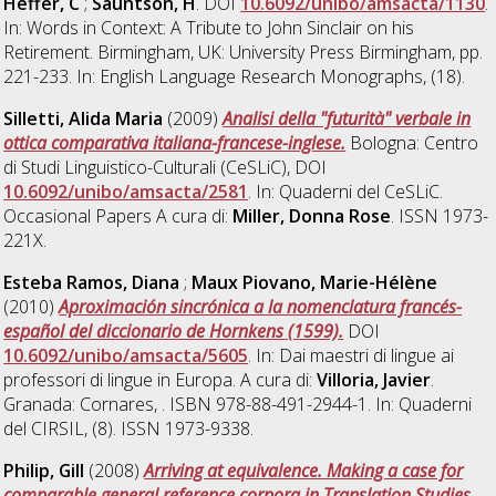
Heffer, C
;
Sauntson, H
. DOI
10.6092/unibo/amsacta/1130
.
In: Words in Context: A Tribute to John Sinclair on his
Retirement. Birmingham, UK: University Press Birmingham, pp.
221-233. In: English Language Research Monographs, (18).
Silletti, Alida Maria
(2009)
Analisi della "futurità" verbale in
ottica comparativa italiana-francese-inglese.
Bologna: Centro
di Studi Linguistico-Culturali (CeSLiC), DOI
10.6092/unibo/amsacta/2581
. In: Quaderni del CeSLiC.
Occasional Papers A cura di:
Miller, Donna Rose
. ISSN 1973-
221X.
Esteba Ramos, Diana
;
Maux Piovano, Marie-Hélène
(2010)
Aproximación sincrónica a la nomenclatura francés-
español del diccionario de Hornkens (1599).
DOI
10.6092/unibo/amsacta/5605
. In: Dai maestri di lingue ai
professori di lingue in Europa. A cura di:
Villoria, Javier
.
Granada: Cornares, . ISBN 978-88-491-2944-1. In: Quaderni
del CIRSIL, (8). ISSN 1973-9338.
Philip, Gill
(2008)
Arriving at equivalence. Making a case for
comparable general reference corpora in Translation Studies.