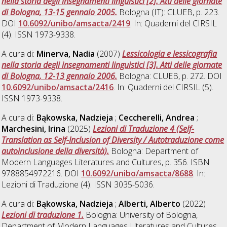
nella storia degli insegnamenti linguistici [2]. Atti delle giornate
di Bologna, 13-15 gennaio 2005.
Bologna (IT): CLUEB, p. 223.
DOI
10.6092/unibo/amsacta/2419
. In: Quaderni del CIRSIL
(4). ISSN 1973-9338.
A cura di:
Minerva, Nadia
(2007)
Lessicologia e lessicografia
nella storia degli insegnamenti linguistici [3]. Atti delle giornate
di Bologna, 12-13 gennaio 2006.
Bologna: CLUEB, p. 272. DOI
10.6092/unibo/amsacta/2416
. In: Quaderni del CIRSIL (5).
ISSN 1973-9338.
A cura di:
Bąkowska, Nadzieja
;
Ceccherelli, Andrea
;
Marchesini, Irina
(2025)
Lezioni di Traduzione 4 (Self-
Translation as Self-Inclusion of Diversity / Autotraduzione come
autoinclusione della diversità).
Bologna: Department of
Modern Languages Literatures and Cultures, p. 356. ISBN
9788854972216. DOI
10.6092/unibo/amsacta/8688
. In:
Lezioni di Traduzione (4). ISSN 3035-5036.
A cura di:
Bąkowska, Nadzieja
;
Alberti, Alberto
(2022)
Lezioni di traduzione 1.
Bologna: University of Bologna,
Department of Modern Languages Literatures and Cultures,