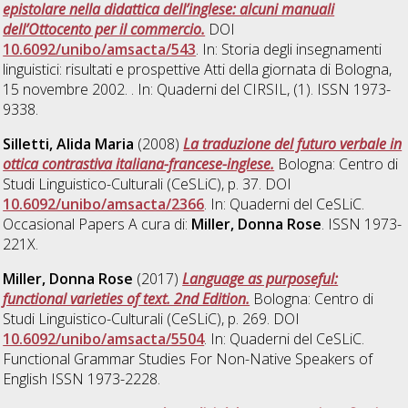
epistolare nella didattica dell’inglese: alcuni manuali
dell’Ottocento per il commercio.
DOI
10.6092/unibo/amsacta/543
. In: Storia degli insegnamenti
linguistici: risultati e prospettive Atti della giornata di Bologna,
15 novembre 2002. . In: Quaderni del CIRSIL, (1). ISSN 1973-
9338.
Silletti, Alida Maria
(2008)
La traduzione del futuro verbale in
ottica contrastiva italiana-francese-inglese.
Bologna: Centro di
Studi Linguistico-Culturali (CeSLiC), p. 37. DOI
10.6092/unibo/amsacta/2366
. In: Quaderni del CeSLiC.
Occasional Papers A cura di:
Miller, Donna Rose
. ISSN 1973-
221X.
Miller, Donna Rose
(2017)
Language as purposeful:
functional varieties of text. 2nd Edition.
Bologna: Centro di
Studi Linguistico-Culturali (CeSLiC), p. 269. DOI
10.6092/unibo/amsacta/5504
. In: Quaderni del CeSLiC.
Functional Grammar Studies For Non-Native Speakers of
English ISSN 1973-2228.