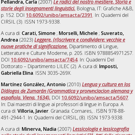
Pellandra, Carla
(2007)
Le radici del nostro mestiere. Storia e
storie degli insegnamenti linguistici.
Bologna, IT: Grafiche A&B,
p. 152. DOI
10.6092/unibo/amsacta/2391
. In: Quaderni del
CIRSIL (3). ISSN 1973-9338.
A cura di:
Carati, Simone
;
Morselli, Michele
;
Suverato,
Andrea
(2023)
Leggere, (ri)scrivere e condividere: vecchie e
nuove pratiche di significazione.
Dipartimento di Lingue,
Letterature e Culture Moderne, p. 205. ISBN 9788854971257.
DOI
10.6092/unibo/amsacta/7454
. In: Quaderni Del
Dottorato – Dipartimento LILEC (2). A cura di:
Imposti,
Gabriella Elina
. ISSN 3035-269X.
Martínez González, Antonio
(2010)
Lengua y cultura en los
Diálogos de Zumarán (Grammatica y pronvnciacion alemana y
española. Viena, 1634).
DOI
10.6092/unibo/amsacta/5607
.
In: Dai maestri di lingue ai professori di lingue in Europa. A
cura di:
Villoria, Javier
. Granada: Cornares, . ISBN 978-88-
491-2944-1. In: Quaderni del CIRSIL, (8). ISSN 1973-9338.
A cura di:
Minerva, Nadia
(2007)
Lessicologia e lessicografia