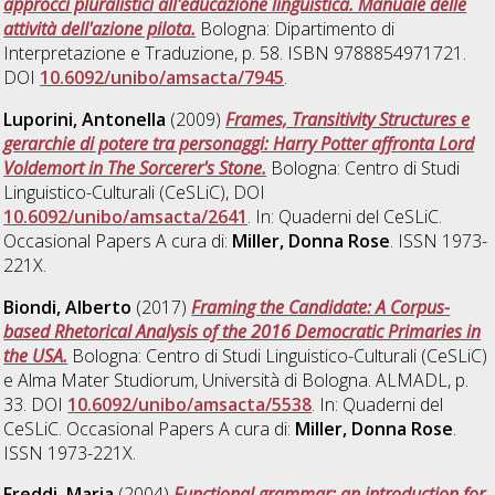
approcci pluralistici all'educazione linguistica. Manuale delle
attività dell'azione pilota.
Bologna: Dipartimento di
Interpretazione e Traduzione, p. 58. ISBN 9788854971721.
DOI
10.6092/unibo/amsacta/7945
.
Luporini, Antonella
(2009)
Frames, Transitivity Structures e
gerarchie di potere tra personaggi: Harry Potter affronta Lord
Voldemort in The Sorcerer's Stone.
Bologna: Centro di Studi
Linguistico-Culturali (CeSLiC), DOI
10.6092/unibo/amsacta/2641
. In: Quaderni del CeSLiC.
Occasional Papers A cura di:
Miller, Donna Rose
. ISSN 1973-
221X.
Biondi, Alberto
(2017)
Framing the Candidate: A Corpus-
based Rhetorical Analysis of the 2016 Democratic Primaries in
the USA.
Bologna: Centro di Studi Linguistico-Culturali (CeSLiC)
e Alma Mater Studiorum, Università di Bologna. ALMADL, p.
33. DOI
10.6092/unibo/amsacta/5538
. In: Quaderni del
CeSLiC. Occasional Papers A cura di:
Miller, Donna Rose
.
ISSN 1973-221X.
Freddi, Maria
(2004)
Functional grammar: an introduction for