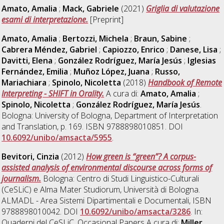
Amato, Amalia
;
Mack, Gabriele
(2021)
Griglia di valutazione
esami di interpretazione.
[Preprint]
Amato, Amalia
;
Bertozzi, Michela
;
Braun, Sabine
;
Cabrera Méndez, Gabriel
;
Capiozzo, Enrico
;
Danese, Lisa
;
Davitti, Elena
;
González Rodríguez, María Jesús
;
Iglesias
Fernández, Emilia
;
Muñoz López, Juana
;
Russo,
Mariachiara
;
Spinolo, Nicoletta
(2018)
Handbook of Remote
Interpreting - SHIFT in Orality.
A cura di:
Amato, Amalia
;
Spinolo, Nicoletta
;
González Rodríguez, María Jesús
.
Bologna: University of Bologna, Department of Interpretation
and Translation, p. 169. ISBN 9788898010851. DOI
10.6092/unibo/amsacta/5955
.
Bevitori, Cinzia
(2012)
How green is “green”? A corpus-
assisted analysis of environmental discourse across forms of
journalism.
Bologna: Centro di Studi Linguistico-Culturali
(CeSLiC) e Alma Mater Studiorum, Università di Bologna.
ALMADL - Area Sistemi Dipartimentali e Documentali, ISBN
9788898010042. DOI
10.6092/unibo/amsacta/3286
. In:
Quaderni del CeSLiC. Occasional Papers A cura di:
Miller,