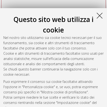
Questo sito web utilizza i
cookie
Nel nostro sito utilizziamo sia cookie tecnici necessari per il suo
funzionamento, sia cookie e altri strumenti di tracciamento
facoltativi che potrai attivare solo con il tuo consenso.
Cookie e altri strumenti di tracciamento facoltativi sono usati per
Vedi altre statistiche
analisi statistiche, misure sull'efficacia della comunicazione
istituzionale e analisi dei comportamenti degli utenti.
Gestione del documento:
Se chiudi questo banner continuerai la navigazione solo con i
cookie necessari.
Puoi esprimere il consenso sui cookie facoltativi attivando
AMS Acta
l'opzione in "Personalizza cookie" e, se vuoi, potrai esprimere
ISSN: 2038-7954
Atom
consensi più specifici in "Mostra cookie di profilazione".
re3data.org -
Potrai sempre rivedere le tue scelte e verificare lo stato dei
doi.org/10.17616/R3P19R
consensi rientrando nella sezione "Impostazione cookie" del
Rss
Servizio implementato e