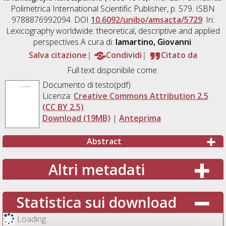
Polimetrica International Scientific Publisher, p. 579. ISBN
9788876992094. DOI
10.6092/unibo/amsacta/5729
. In:
Lexicography worldwide: theoretical, descriptive and applied
perspectives A cura di:
Iamartino, Giovanni
.
Salva citazione
Condividi
Citato da
Full text disponibile come:
Documento di testo(pdf)
Licenza:
Creative Commons Attribution 2.5
(CC BY 2.5)
Download (19MB)
|
Anteprima
Abstract
Altri metadati
Statistica sui download
Loading...