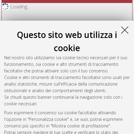
Loading...
Questo sito web utilizza i
cookie
Nel nostro sito utilizziamo sia cookie tecnici necessari per il suo
funzionamento, sia cookie e altri strumenti di tracciamento
facoltativi che potrai attivare solo con il tuo consenso.
Cookie e altri strumenti di tracciamento facoltativi sono usati per
Vedi altre statistiche
analisi statistiche, misure sull'efficacia della comunicazione
istituzionale e analisi dei comportamenti degli utenti.
Gestione del documento:
Se chiudi questo banner continuerai la navigazione solo con i
cookie necessari.
Puoi esprimere il consenso sui cookie facoltativi attivando
AMS Acta
l'opzione in "Personalizza cookie" e, se vuoi, potrai esprimere
ISSN: 2038-7954
Atom
consensi più specifici in "Mostra cookie di profilazione".
re3data.org -
Potrai sempre rivedere le tue scelte e verificare lo stato dei